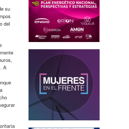
de su
ampos
o del
e
almente
buros,
. A
unque
la
icho
segurar
ritaria