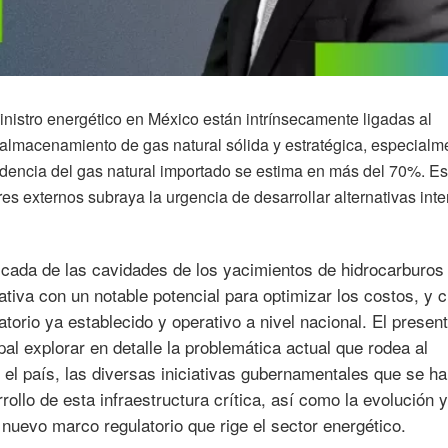
inistro energético en México están intrínsecamente ligadas al
e almacenamiento de gas natural sólida y estratégica, especialm
dencia del gas natural importado se estima en más del 70%. Es
res externos subraya la urgencia de desarrollar alternativas int
nificada de las cavidades de los yacimientos de hidrocarburos
iva con un notable potencial para optimizar los costos, y 
torio ya establecido y operativo a nivel nacional. El presen
pal explorar en detalle la problemática actual que rodea al
el país, las diversas iniciativas gubernamentales que se h
ollo de esta infraestructura crítica, así como la evolución y
nuevo marco regulatorio que rige el sector energético.