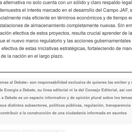
 alternativa no solo cuenta con un sólido y claro respaldo lega
 demuestra el interés marcado en el desarrollo del Campo JAF, 
cialmente más eficiente en términos económicos y de tiempo e
instalaciones de almacenamiento completamente nuevas. Sin e
zación efectiva de estos proyectos, resulta crucial aprender de l
que el nuevo marco regulatorio y las acciones gubernamentales
fectiva de estas iniciativas estratégicas, fortaleciendo de man
 de la nación en el largo plazo.
lumas al Debate» son responsabilidad exclusiva de quienes las emiten y
 Energía a Debate, su línea editorial ni la del Consejo Editorial, así c
a Debate es un espacio informativo y de opinión plural sobre los temas
 sus distintos subsectores, políticas públicas, regulación, transparencia 
e contribuir a la construcción de una ciudadanía informada en asuntos