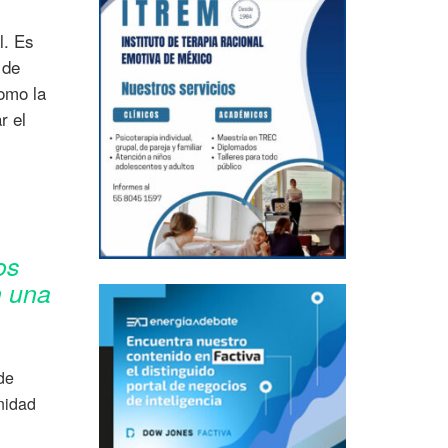
l. Es
 de
omo la
r el
os
n una
 de
nidad