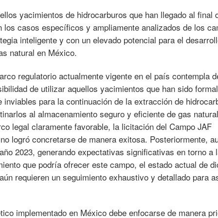
uellos yacimientos de hidrocarburos que han llegado al final 
on los casos específicos y ampliamente analizados de los c
tegia inteligente y con un elevado potencial para el desarroll
s natural en México.
rco regulatorio actualmente vigente en el país contempla d
sibilidad de utilizar aquellos yacimientos que han sido form
nviables para la continuación de la extracción de hidrocar
tinarlos al almacenamiento seguro y eficiente de gas natural
co legal claramente favorable, la licitación del Campo JAF
 no logró concretarse de manera exitosa. Posteriormente, a
año 2023, generando expectativas significativas en torno a 
ento que podría ofrecer este campo, el estado actual de d
aún requieren un seguimiento exhaustivo y detallado para a
ético implementado en México debe enfocarse de manera prio