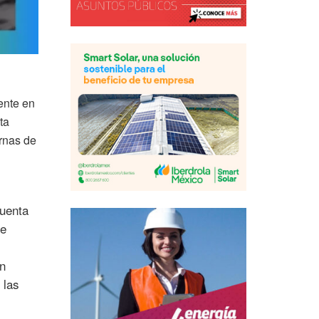
ente en
ta
ernas de
cuenta
te
an
 las