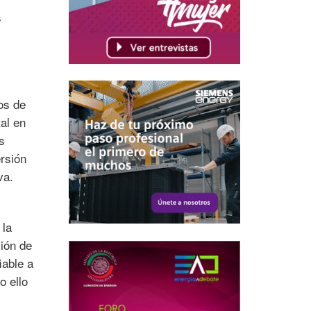
s
os de
al en
s
ersión
va.
 la
ción de
iable a
o ello
.