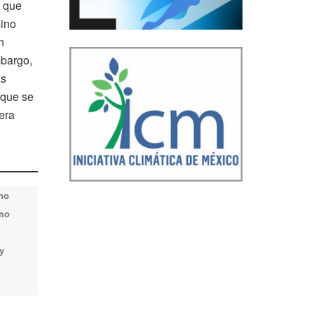
l que
sino
n
mbargo,
as
 que se
era
 no
omo
y