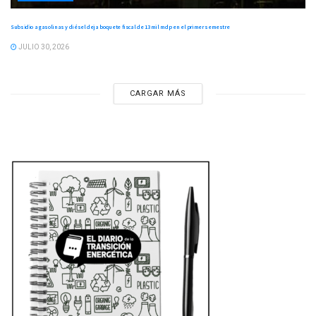
Subsidio a gasolinas y diésel deja boquete fiscal de 13 mil mdp en el primer semestre
JULIO 30, 2026
CARGAR MÁS