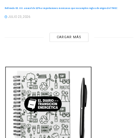
Refrenda EE. UU. arancel de 10 % a importaciones mexicanas que no cumplen reglas de origen del TMEC
JULIO 23, 2026
CARGAR MÁS