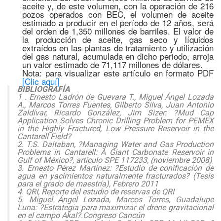
aceite y, de este volumen, con la operación de 216
pozos operados con BEC, el volumen de aceite
estimado a producir en el período de 12 años, será
del orden de 1,350 millones de barriles. El valor de
la producción de aceite, gas seco y líquidos
extraídos en las plantas de tratamiento y utilización
del gas natural, acumulada en dicho periodo, arroja
un valor estimado de 71,117 millones de dólares.
Nota: para visualizar este artículo en formato PDF
[Clic aquí]
BIBLIOGRAFÍA
1 . Ernesto Ladrón de Guevara T., Miguel Ángel Lozada
A., Marcos Torres Fuentes, Gilberto Silva, Juan Antonio
Zaldívar, Ricardo González, Jim Sizer: ?Mud Cap
Application Solves Chronic Drilling Problem for PEMEX
in the Highly Fractured, Low Pressure Reservoir in the
Cantarell Field?
2. T.S. Daltaban, ?Managing Water and Gas Production
Problems in Cantarell: A Giant Carbonate Reservoir in
Gulf of México?, artículo SPE 117233, (noviembre 2008)
3. Ernesto Pérez Martínez: ?Estudio de conificación de
agua en yacimientos naturalmente fracturados? (Tesis
para el grado de maestría), Febrero 2011
4. QRI, Reporte del estudio de reservas de QRI
5. Miguel Ángel Lozada, Marcos Torres, Guadalupe
Luna: ?Estrategia para maximizar el drene gravitacional
en el campo Akal?.Congreso Cancún