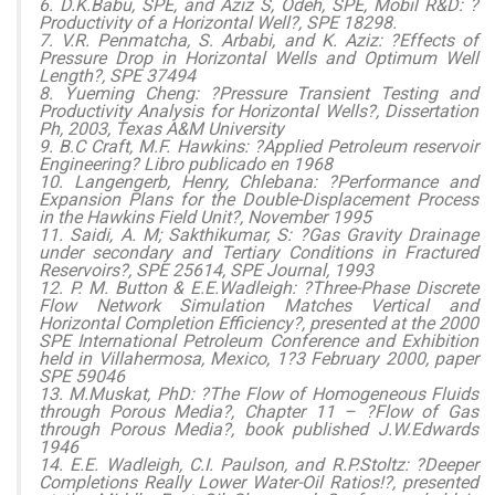
6. D.K.Babu, SPE, and Aziz S, Odeh, SPE, Mobil R&D: ?
Productivity of a Horizontal Well?, SPE 18298.
7. V.R. Penmatcha, S. Arbabi, and K. Aziz: ?Effects of
Pressure Drop in Horizontal Wells and Optimum Well
Length?, SPE 37494
8. Yueming Cheng: ?Pressure Transient Testing and
Productivity Analysis for Horizontal Wells?, Dissertation
Ph, 2003, Texas A&M University
9. B.C Craft, M.F. Hawkins: ?Applied Petroleum reservoir
Engineering? Libro publicado en 1968
10. Langengerb, Henry, Chlebana: ?Performance and
Expansion Plans for the Double-Displacement Process
in the Hawkins Field Unit?, November 1995
11. Saidi, A. M; Sakthikumar, S: ?Gas Gravity Drainage
under secondary and Tertiary Conditions in Fractured
Reservoirs?, SPE 25614, SPE Journal, 1993
12. P. M. Button & E.E.Wadleigh: ?Three-Phase Discrete
Flow Network Simulation Matches Vertical and
Horizontal Completion Efficiency?, presented at the 2000
SPE International Petroleum Conference and Exhibition
held in Villahermosa, Mexico, 1?3 February 2000, paper
SPE 59046
13. M.Muskat, PhD: ?The Flow of Homogeneous Fluids
through Porous Media?, Chapter 11 – ?Flow of Gas
through Porous Media?, book published J.W.Edwards
1946
14. E.E. Wadleigh, C.I. Paulson, and R.P.Stoltz: ?Deeper
Completions Really Lower Water-Oil Ratios!?, presented