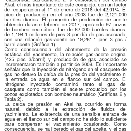
Akal, el más importante de este complejo, con un factor
de recuperación al 1° de enero de 2016 del 42.01%. El
pico de producción en el año 2003 fue de 2,121,000
barriles diarios. El promedio de producción de aceite
obtenido durante febrero de 2017, operando 97 pozos
de bombeo neumático, fue de 62,000 barriles diarios,
de 1,194.1 millones de pies 3 por día de gas asociado,
con una relación gas-aceite de 19,261.1 pies 3 gas /
barril aceite (Gráfica 1)
Como consecuencia del abatimiento de la presión
estática del yacimiento, la relación gas-aceite original
(425 pies 3/barril) y producción de gas asociado se
incrementaron también a partir de 2008. Es importante
señalar que la inyección de nitrógeno en el casquete de
gas no detuvo la caída de la presión del yacimiento ni
la entrada de agua en el flanco sur del campo. El
nitrógeno inyectado contaminó tanto el gas del
casquete como también el aceite producido por los
pozos explotados con bombeo neumático (Gráficas 2 y
Tabla 2).
La caída de presión en Akal ha ocurrido en forma
natural, debido a la extracción de fluidos del
yacimiento. La existencia de una sensible entrada de
agua en el flanco sur del campo no ha sido lo suficiente
para compensar el vaciamiento ocasionado. Como
consecuencia, se ha liberado el gas del aceite, y el gas