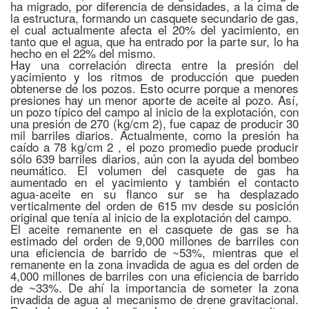
ha migrado, por diferencia de densidades, a la cima de
la estructura, formando un casquete secundario de gas,
el cual actualmente afecta el 20% del yacimiento, en
tanto que el agua, que ha entrado por la parte sur, lo ha
hecho en el 22% del mismo.
Hay una correlación directa entre la presión del
yacimiento y los ritmos de producción que pueden
obtenerse de los pozos. Esto ocurre porque a menores
presiones hay un menor aporte de aceite al pozo. Así,
un pozo típico del campo al inicio de la explotación, con
una presión de 270 (kg/cm 2), fue capaz de producir 30
mil barriles diarios. Actualmente, como la presión ha
caído a 78 kg/cm 2 , el pozo promedio puede producir
sólo 639 barriles diarios, aún con la ayuda del bombeo
neumático. El volumen del casquete de gas ha
aumentado en el yacimiento y también el contacto
agua-aceite en su flanco sur se ha desplazado
verticalmente del orden de 615 mv desde su posición
original que tenía al inicio de la explotación del campo.
El aceite remanente en el casquete de gas se ha
estimado del orden de 9,000 millones de barriles con
una eficiencia de barrido de ~53%, mientras que el
remanente en la zona invadida de agua es del orden de
4,000 millones de barriles con una eficiencia de barrido
de ~33%. De ahí la importancia de someter la zona
invadida de agua al mecanismo de drene gravitacional.