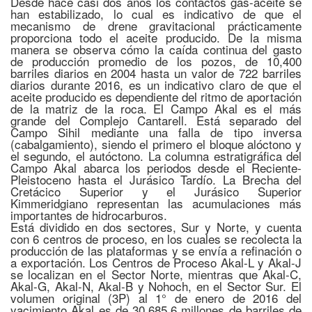
Desde hace casi dos años los contactos gas-aceite se
han estabilizado, lo cual es indicativo de que el
mecanismo de drene gravitacional prácticamente
proporciona todo el aceite producido. De la misma
manera se observa cómo la caída continua del gasto
de producción promedio de los pozos, de 10,400
barriles diarios en 2004 hasta un valor de 722 barriles
diarios durante 2016, es un indicativo claro de que el
aceite producido es dependiente del ritmo de aportación
de la matriz de la roca. El Campo Akal es el más
grande del Complejo Cantarell. Está separado del
Campo Sihil mediante una falla de tipo inversa
(cabalgamiento), siendo el primero el bloque alóctono y
el segundo, el autóctono. La columna estratigráfica del
Campo Akal abarca los periodos desde el Reciente-
Pleistoceno hasta el Jurásico Tardío. La Brecha del
Cretácico Superior y el Jurásico Superior
Kimmeridgiano representan las acumulaciones más
importantes de hidrocarburos.
Está dividido en dos sectores, Sur y Norte, y cuenta
con 6 centros de proceso, en los cuales se recolecta la
producción de las plataformas y se envía a refinación o
a exportación. Los Centros de Proceso Akal-L y Akal-J
se localizan en el Sector Norte, mientras que Akal-C,
Akal-G, Akal-N, Akal-B y Nohoch, en el Sector Sur. El
volumen original (3P) al 1° de enero de 2016 del
yacimiento Akal es de 30,685.6 millones de barriles de