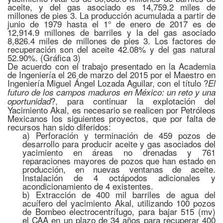
aceite, y del gas asociado es 14,759.2 miles de
millones de pies 3. La producción acumulada a partir de
junio de 1979 hasta el 1° de enero de 2017 es de
12,914.9 millones de barriles y la del gas asociado
8,826.4 miles de millones de pies 3. Los factores de
recuperación son del aceite 42.08% y del gas natural
52.90%. (Gráfica 3)
De acuerdo con el trabajo presentado en la Academia
de Ingeniería el 26 de marzo del 2015 por el Maestro en
Ingeniería Miguel Ángel Lozada Aguilar, con el título ?
El
futuro de los campos maduros en México: un reto y una
?, para continuar la explotación del
oportunidad
Yacimiento Akal, es necesario se realicen por Petróleos
Mexicanos los siguientes proyectos, que por falta de
recursos han sido diferidos:
a) Perforación y terminación de 459 pozos de
desarrollo para producir aceite y gas asociados del
yacimiento en áreas no drenadas y 761
reparaciones mayores de pozos que han estado en
producción, en nuevas ventanas de aceite.
Instalación de 4 octápodos adicionales y
acondicionamiento de 4 existentes.
b) Extracción de 400 mil barriles de agua del
acuífero del yacimiento Akal, utilizando 100 pozos
de Bombeo electrocentrífugo, para bajar 515 (mv)
el CAA en un plazo de 34 años para recuperar 400