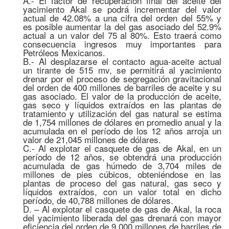
A.- El factor de recuperación final del aceite del
yacimiento Akal se podrá incrementar del valor
actual de 42.08% a una cifra del orden del 55% y
es posible aumentar la del gas asociado del 52.9%
actual a un valor del 75 al 80%. Esto traerá como
consecuencia ingresos muy importantes para
Petróleos Mexicanos.
B.- Al desplazarse el contacto agua-aceite actual
un tirante de 515 mv, se permitirá al yacimiento
drenar por el proceso de segregación gravitacional
del orden de 400 millones de barriles de aceite y su
gas asociado. El valor de la producción de aceite,
gas seco y líquidos extraídos en las plantas de
tratamiento y utilización del gas natural se estima
de 1,754 millones de dólares en promedio anual y la
acumulada en el período de los 12 años arroja un
valor de 21,045 millones de dólares.
C.- Al explotar el casquete de gas de Akal, en un
período de 12 años, se obtendrá una producción
acumulada de gas húmedo de 3,704 miles de
millones de pies cúbicos, obteniéndose en las
plantas de proceso del gas natural, gas seco y
líquidos extraídos, con un valor total en dicho
período, de 40,788 millones de dólares.
D. – Al explotar el casquete de gas de Akal, la roca
del yacimiento liberada del gas drenará con mayor
eficiencia del orden de 9,000 millones de barriles de