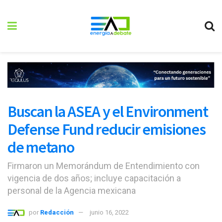
Buscan la ASEA y el Environment
Defense Fund reducir emisiones
de metano
Firmaron un Memorándum de Entendimiento con
vigencia de dos años; incluye capacitación a
personal de la Agencia mexicana
por
Redacción
junio 16, 2022