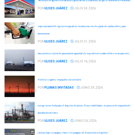
Inicia ASEA en agosto verificación de gasolinerías y estaciones de gas LP conforme al PRONAGAS
POR
ULISES JUÁREZ
JULIO 24, 2026
Implementará CNE registro temporal de instalaciones de despacho de combustibles para
autoconsumo
POR
ULISES JUÁREZ
JULIO 21, 2026
Dan permisos a Ejército para ampliar capacidad de expendio de combustibles en aeropuertos
POR
ULISES JUÁREZ
JULIO 16, 2026
Permisos Legados: empujados a la extinción
POR
PLUMAS INVITADAS
JUNIO 29, 2026
Corrige Sener fecha para el Registro de activos físicos Habilitados en proceso de migración de
autoabastecimientos
POR
ULISES JUÁREZ
JUNIO 26, 2026
Crónicas bajo el paraguas. Parte 1: El paraguas de la transición energética