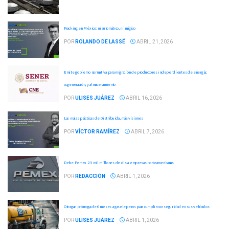
Fracking en México: ni automático, ni mágico
POR
ROLANDO DE LASSÉ
ABRIL 21, 2026
Emite gobierno normativa para migración de productores independientes de energía;
cogeneración, y almacenamiento
POR
ULISES JUÁREZ
ABRIL 16, 2026
Las malas prácticas de Distribuida, más visiones
POR
VÍCTOR RAMÍREZ
ABRIL 7, 2026
Debe Pemex 2.5 mil millones de dls a empresas norteamericanas
POR
REDACCIÓN
ABRIL 1, 2026
Otorgan prórroga de 6 meses a gaseleperos para cumplir con seguridad en sus vehículos
POR
ULISES JUÁREZ
ABRIL 1, 2026