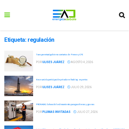
Etiqueta:
regulación
Transparentará gobierno contratos de Pemex y CFE
POR
ULISES JUÁREZ
AGOSTO 4, 2026
Necesaria la participación privada en fracking: expertos
POR
ULISES JUÁREZ
JULIO 29, 2026
PRONAGAS: la hora del ordenamiento para gasolineras y gaseras
POR
PLUMAS INVITADAS
JULIO 27, 2026