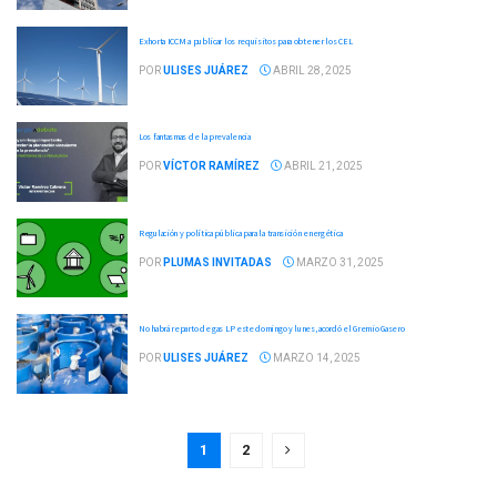
Exhorta ICCM a publicar los requisitos para obtener los CEL
POR
ULISES JUÁREZ
ABRIL 28, 2025
Los fantasmas de la prevalencia
POR
VÍCTOR RAMÍREZ
ABRIL 21, 2025
Regulación y política pública para la transición energética
POR
PLUMAS INVITADAS
MARZO 31, 2025
No habrá reparto de gas LP este domingo y lunes, acordó el Gremio Gasero
POR
ULISES JUÁREZ
MARZO 14, 2025
1
2