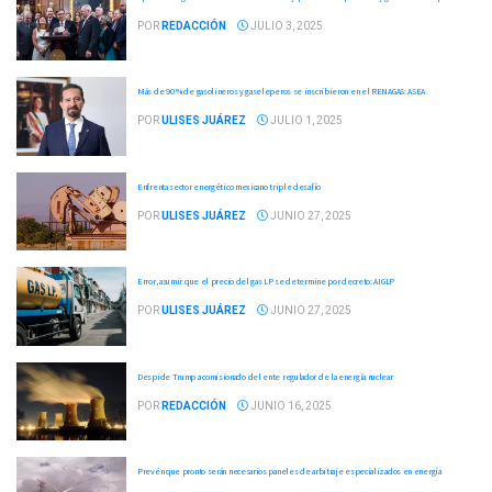
POR
REDACCIÓN
JULIO 3, 2025
Más de 90 % de gasolineros y gaseleperos se inscribieron en el RENAGAS: ASEA
POR
ULISES JUÁREZ
JULIO 1, 2025
Enfrenta sector energético mexicano triple desafío
POR
ULISES JUÁREZ
JUNIO 27, 2025
Error, asumir que el precio del gas LP se determine por decreto: AIGLP
POR
ULISES JUÁREZ
JUNIO 27, 2025
Despide Trump a comisionado del ente regulador de la energía nuclear
POR
REDACCIÓN
JUNIO 16, 2025
Prevén que pronto serán necesarios paneles de arbitraje especializados en energía