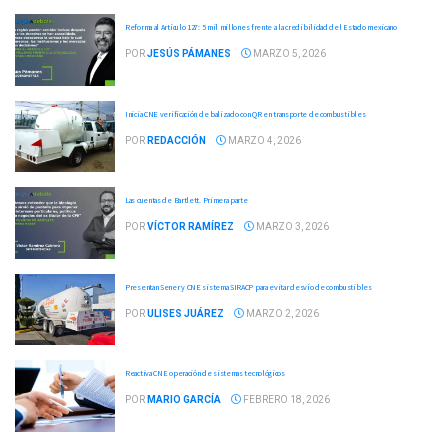
Reforma al Artículo 127: 5 mil millones frente a la credibilidad del Estado mexicano
POR
JESÚS PÁMANES
MARZO 5, 2026
Inicia CNE verificación de balizado con QR en transporte de combustibles
POR
REDACCIÓN
MARZO 4, 2026
Las cuentas de Bartlett. Primera parte
POR
VÍCTOR RAMÍREZ
MARZO 3, 2026
Presentan Sener y CNE sistema SIRACP para evitar desvío de combustibles
POR
ULISES JUÁREZ
MARZO 2, 2026
Reactiva CNE operación de sistemas tecnológicos
POR
MARIO GARCÍA
FEBRERO 18, 2026