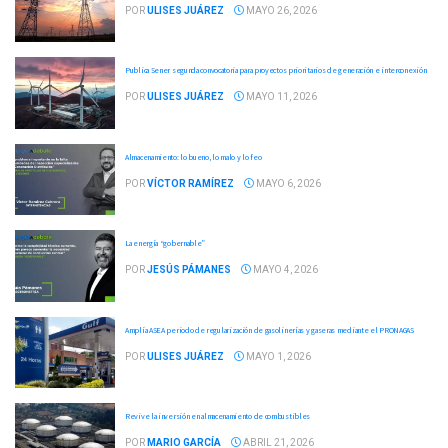
POR
ULISES JUÁREZ
MAYO 26, 2026
Publica Sener segunda convocatoria para proyectos prioritarios de generación e interconexión
POR
ULISES JUÁREZ
MAYO 11, 2026
Almacenamiento: lo bueno, lo malo y lo feo
POR
VÍCTOR RAMÍREZ
MAYO 6, 2026
La energía “gobernable”
POR
JESÚS PÁMANES
MAYO 4, 2026
Amplía ASEA periodo de regularización de gasolinerías y gaseras mediante el PRONAGAS
POR
ULISES JUÁREZ
MAYO 1, 2026
Revive la inversión en almacenamiento de combustibles
POR
MARIO GARCÍA
ABRIL 21, 2026