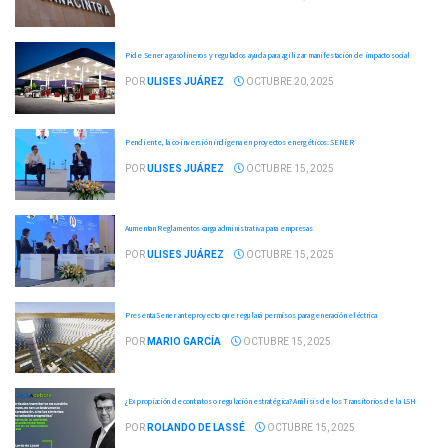
Pide Sener a gasolineros y regulados ayuda para agilizar manifestación de impacto social
POR
ULISES JUÁREZ
OCTUBRE 20, 2025
Pendiente, la co-inversión indígena en proyectos energéticos: SENER
POR
ULISES JUÁREZ
OCTUBRE 15, 2025
Aumentan Reglamentos carga administrativa para empresas
POR
ULISES JUÁREZ
OCTUBRE 15, 2025
Presenta Sener anteproyecto que regulará permisos para generación eléctrica
POR
MARIO GARCÍA
OCTUBRE 15, 2025
¿Expropiación de contratos o regulación estratégica? Análisis de los Transitorios de la LSH
POR
ROLANDO DE LASSÉ
OCTUBRE 15, 2025