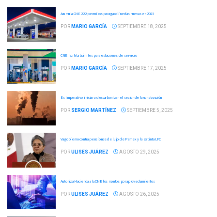
Acumula CNE 222 permisos para gasolinerías nuevas en 2025
POR
MARIO GARCÍA
SEPTIEMBRE 18, 2025
CNE facilita trámites para estaciones de servicio
POR
MARIO GARCÍA
SEPTIEMBRE 17, 2025
Es imperativo iniciar a descarbonizar el sector de la construcción
POR
SERGIO MARTÍNEZ
SEPTIEMBRE 5, 2025
Va gobierno contra pensiones de lujo de Pemex y la extinta LFC
POR
ULISES JUÁREZ
AGOSTO 29, 2025
Autoriza Hacienda a la CNE los montos por aprovechamientos
POR
ULISES JUÁREZ
AGOSTO 26, 2025