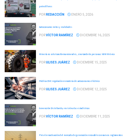
petrolíferos
POR
REDACCIÓN
ENERO 5, 2026
Autoconsumo: mitos y realidades
POR
VÍCTOR RAMÍREZ
DICIEMBRE 16, 2025
Minería no solo transforma minerales, sino también personas: WIM México
POR
ULISES JUÁREZ
DICIEMBRE 15, 2025
Publica CNE regulación en materia de autoconsumo eléctrico
POR
ULISES JUÁREZ
DICIEMBRE 12, 2025
Generación Distribuida, revisión a las estadísticas
POR
VÍCTOR RAMÍREZ
DICIEMBRE 11, 2025
Prevén reactivación del mercado de generación renovable con nuevos reglamentos