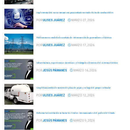
Implementa CNE nuevo mecanismo para combatir mercado ilícito de combustibles
POR
ULISES JUÁREZ
MARZO 27, 2026
Publican nuevo modelo de contrato de interconexión de generadores eléctricos
POR
ULISES JUÁREZ
MARZO 17, 2026
Infraestructura, experiencia e incentivos: el triángulo silencioso del sistema eléctrico
POR
JESÚS PÁMANES
MARZO 16, 2026
Simplifican cambio de número de placa de pipas y su baja del parque vehicular
POR
ULISES JUÁREZ
MARZO 12, 2026
Reformar la Constitución no basta: los límites internacionales del poder del Estado
POR
JESÚS PÁMANES
MARZO 9, 2026