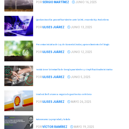
POR
SERGIO MARTÍNEZ
JUNIO 16, 2025
Quedan cinco días para ratificar trámites ante la CNE, recuerda Dip. Rocío Abreu
POR
ULISES JUÁREZ
JUNIO 13, 2025
Presentan iniciativa de Ley de Economía Circular y aprovechamiento del biogás
POR
ULISES JUÁREZ
JUNIO 12, 2025
Instala Sener la Ventanilla de Energía para trámites y simplificación administrativa
POR
ULISES JUÁREZ
JUNIO 5, 2025
Venderá Shell a Iconn su negocio de gasolinerías en México
POR
ULISES JUÁREZ
MAYO 26, 2025
Autoconsumo: La propiedad y la duda
POR
VÍCTOR RAMÍREZ
MAYO 19, 2025