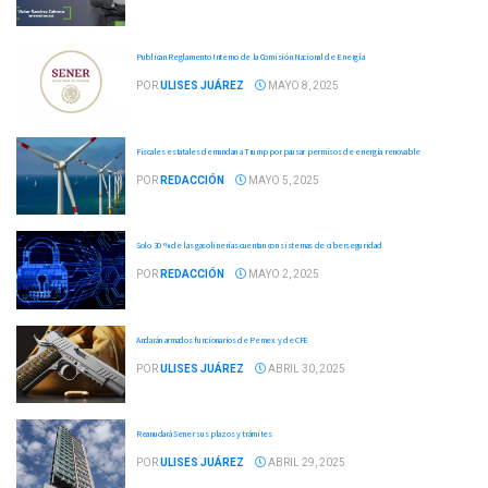
Publican Reglamento Interno de la Comisión Nacional de Energía
POR
ULISES JUÁREZ
MAYO 8, 2025
Fiscales estatales demandan a Trump por pausar permisos de energía renovable
POR
REDACCIÓN
MAYO 5, 2025
Solo 30 % de las gasolinerías cuentan con sistemas de ciberseguridad
POR
REDACCIÓN
MAYO 2, 2025
Andarán armados funcionarios de Pemex y de CFE
POR
ULISES JUÁREZ
ABRIL 30, 2025
Reanudará Sener sus plazos y trámites
POR
ULISES JUÁREZ
ABRIL 29, 2025