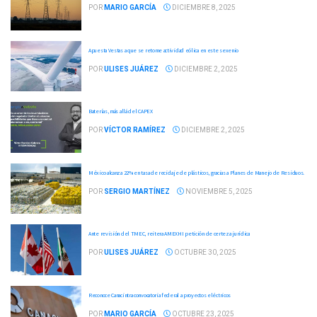
POR
MARIO GARCÍA
DICIEMBRE 8, 2025
Apuesta Vestas a que se retome actividad eólica en este sexenio
POR
ULISES JUÁREZ
DICIEMBRE 2, 2025
Baterías, más allá del CAPEX
POR
VÍCTOR RAMÍREZ
DICIEMBRE 2, 2025
México alcanza 22% en tasa de reciclaje de plásticos, gracias a Planes de Manejo de Residuos.
POR
SERGIO MARTÍNEZ
NOVIEMBRE 5, 2025
Ante revisión del TMEC, reitera AMEXHI petición de certeza jurídica
POR
ULISES JUÁREZ
OCTUBRE 30, 2025
Reconoce Canacintra convocatoria federal a proyectos eléctricos
POR
MARIO GARCÍA
OCTUBRE 23, 2025