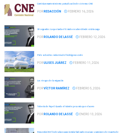
Continúan mantenimiento y actualización de sistemas: CNE
POR
REDACCIÓN
FEBRERO 16, 2026
30 segundos: Lo que tarda el Estado en saber dónde está tu carga
POR
ROLANDO DE LASSÉ
FEBRERO 12, 2026
Pide subsidios industria del hidrógeno verde
POR
ULISES JUÁREZ
FEBRERO 11, 2026
Los riesgos de la migración
POR
VÍCTOR RAMÍREZ
FEBRERO 5, 2026
Tubería de Papel: Cuando el trámite pesa más que el acero
POR
ROLANDO DE LASSÉ
ENERO 13, 2026
Recuerda CNE fin de plazo para instalar balizado en pipas y camiones de reparto de