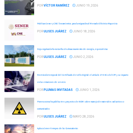
POR
VÍCTOR RAMÍREZ
JUNIO 19, 2026
Publican Sener y CNE lineamientos para la migración al Mercado Eléctrico Mayorista
POR
ULISES JUÁREZ
JUNIO 18, 2026
Deja regulación fuera tarifas de almacenamiento de energía, especialistas
POR
ULISES JUÁREZ
JUNIO 2, 2026
Restricción temporal del Certificado de Sello Digital: el artículo 17-H Bis del CFF y su impacto
en las estaciones de servicio
POR
PLUMAS INVITADAS
JUNIO 1, 2026
Ponen a consulta pública tres proyectos de NOM sobre manejo de materiales radiactivos o
contaminados
POR
ULISES JUÁREZ
MAYO 28, 2026
Aplaza Sener tiempos de las Convocatorias