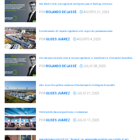
Más allá del mito: Una regulación inteligente para el fracking en México
POR
ROLANDO DE LASSÉ
AGOSTO 21, 2025
Exenta Conamer de impacto regulatorio a los requisitos para autoconsumo
POR
ULISES JUÁREZ
AGOSTO 4, 2025
Del concepto a la acción: cómo la ‘mejora regulatoria’ se transformó en ‘eliminación’ burocrática
POR
ROLANDO DE LASSÉ
JULIO 28, 2025
Abre Sener foro público rumbo a un Plan Nacional de Hidrógeno Renovable
POR
ULISES JUÁREZ
JULIO 21, 2025
Podrá la ASEA clausurar gasolineras si contaminan
POR
ULISES JUÁREZ
JULIO 17, 2025
Aprueba Congreso de EE.UU. “hermosa” ley para arrendar petróleo y gas en todo el país