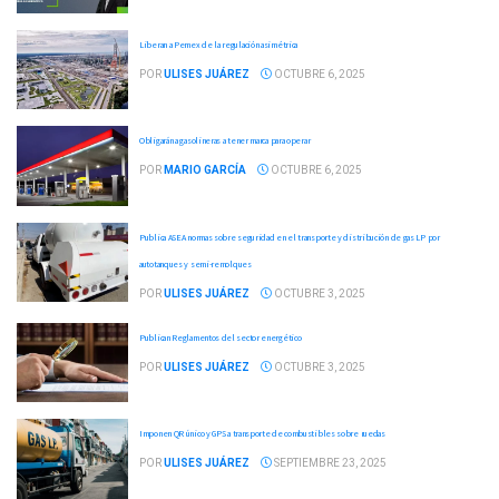
Liberan a Pemex de la regulación asimétrica
POR
ULISES JUÁREZ
OCTUBRE 6, 2025
Obligarán a gasolineras a tener marca para operar
POR
MARIO GARCÍA
OCTUBRE 6, 2025
Publica ASEA normas sobre seguridad en el transporte y distribución de gas LP por
autotanques y semi-remolques
POR
ULISES JUÁREZ
OCTUBRE 3, 2025
Publican Reglamentos del sector energético
POR
ULISES JUÁREZ
OCTUBRE 3, 2025
Imponen QR único y GPS a transporte de combustibles sobre ruedas
POR
ULISES JUÁREZ
SEPTIEMBRE 23, 2025