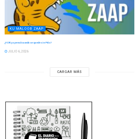
KU MALOOB ZAAP
¿Y CFE ya pensó cuando se quede sin PIEs?
JULIO 6, 2026
CARGAR MÁS