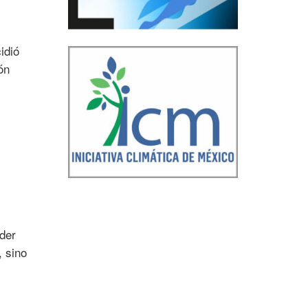
idió
ón
s
nder
, sino