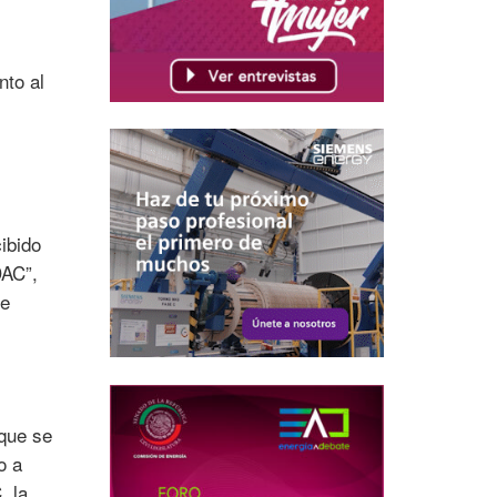
nto al
ibido
DAC”,
te
 que se
o a
, la