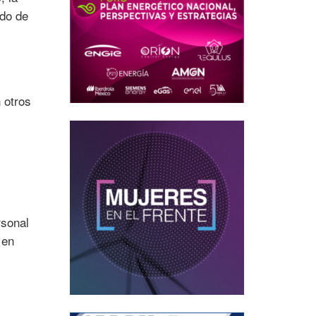
odo de
 otros
rsonal
 en