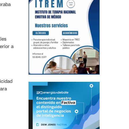
oraba
les
erior a
icidad
para