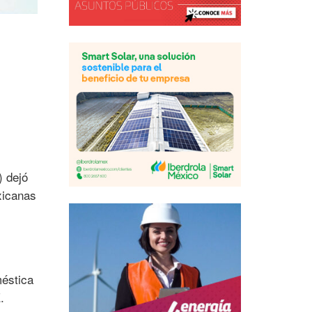
) dejó
xicanas
méstica
.