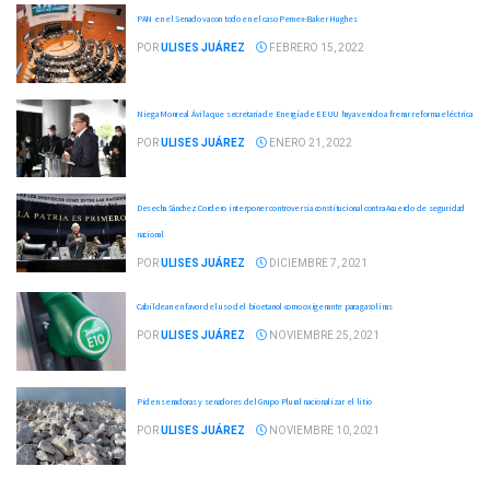
PAN en el Senado va con todo en el caso Pemex-Baker Hughes
POR
ULISES JUÁREZ
FEBRERO 15, 2022
Niega Monreal Ávila que secretaria de Energía de EEUU haya venido a frenar reforma eléctrica
POR
ULISES JUÁREZ
ENERO 21, 2022
Desecha Sánchez Cordero interponer controversia constitucional contra Acuerdo de seguridad
nacional
POR
ULISES JUÁREZ
DICIEMBRE 7, 2021
Cabildean en favor del uso del bioetanol como oxigenante para gasolinas
POR
ULISES JUÁREZ
NOVIEMBRE 25, 2021
Piden senadoras y senadores del Grupo Plural nacionalizar el litio
POR
ULISES JUÁREZ
NOVIEMBRE 10, 2021