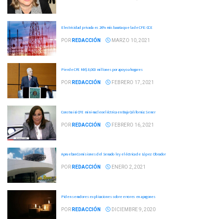
Electricidad privada es 26% más barata que la de CFE: CCE
POR
REDACCIÓN
MARZO 10, 2021
Pierde CFE MX$ 8,000 millones por apoyo a hogares
POR
REDACCIÓN
FEBRERO 17, 2021
Construirá CFE mini-nucleoeléctrica en Baja California: Sener
POR
REDACCIÓN
FEBRERO 16, 2021
Aprueban Comisiones del Senado ley eléctrica de López Obrador
POR
REDACCIÓN
ENERO 2, 2021
Piden senadores explicaciones sobre errores en apagones
POR
REDACCIÓN
DICIEMBRE 9, 2020