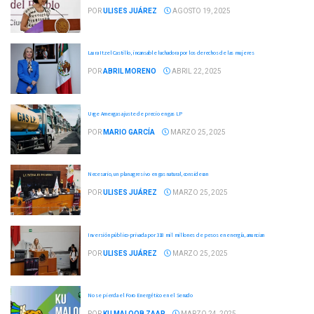
POR
ULISES JUÁREZ
AGOSTO 19, 2025
Laura Itzel Castillo, incansable luchadora por los derechos de las mujeres
POR
ABRIL MORENO
ABRIL 22, 2025
Urge Amexgas ajuste de precio en gas LP
POR
MARIO GARCÍA
MARZO 25, 2025
Necesario, un plan agresivo en gas natural, consideran
POR
ULISES JUÁREZ
MARZO 25, 2025
Inversión público-privada por 318 mil millones de pesos en energía, anuncian
POR
ULISES JUÁREZ
MARZO 25, 2025
No se pierda el Foro Energético en el Senado
POR
KU MALOOB ZAAP
MARZO 24, 2025