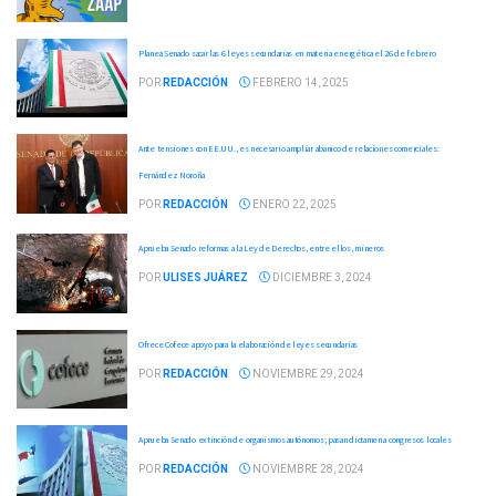
Planea Senado sacar las 6 leyes secundarias en materia energética el 26 de febrero
POR
REDACCIÓN
FEBRERO 14, 2025
Ante tensiones con EE.UU., es necesario ampliar abanico de relaciones comerciales:
Fernández Noroña
POR
REDACCIÓN
ENERO 22, 2025
Aprueba Senado reformas a la Ley de Derechos, entre ellos, mineros
POR
ULISES JUÁREZ
DICIEMBRE 3, 2024
Ofrece Cofece apoyo para la elaboración de leyes secundarias
POR
REDACCIÓN
NOVIEMBRE 29, 2024
Aprueba Senado extinción de organismos autónomos; pasan dictamen a congresos locales
POR
REDACCIÓN
NOVIEMBRE 28, 2024