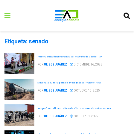
Etiqueta:
senado
Presentan medalla conmemorativa por los 60 años de vida del IMP
POR
ULISES JUÁREZ
DICIEMBRE 16, 2025
Suman más de 7 mil carpetas de investigación por “huachicol fiscal”
POR
ULISES JUÁREZ
OCTUBRE 13, 2025
Recuperó 10.2 millones de litros de hidrocarburos Guardia Nacional en 2024
POR
ULISES JUÁREZ
OCTUBRE 8, 2025