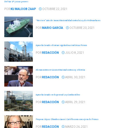
Del Gas LP y cosas peores
POR
KU MALOOB ZAAP
OCTUBRE 22, 2021
“Reviven” acto de inconstitucionalidad contra la Ley de Hidrocarburos
POR
MARIO GARCÍA
OCTUBRE 20, 2021
Aprueba Senado eliminar regulación asimétrica a Pemex
POR
REDACCIÓN
JULIO 8, 2021
Alistan controversia constitucional contra Ley eléctrica
POR
REDACCIÓN
ABRIL 30, 2021
Aprueba Senado en lo general Ley Combustóleo
POR
REDACCIÓN
ABRIL 29, 2021
Propone López Obrador a Laura I. Castillo como consejera de Pemex
POR
REDACCIÓN
MARZO 26, 2021