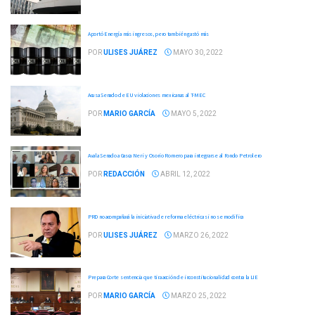
Aportó Energía más ingresos, pero también gastó más
POR
ULISES JUÁREZ
MAYO 30, 2022
Acusa Senado de EU violaciones mexicanas al T-MEC
POR
MARIO GARCÍA
MAYO 5, 2022
Avala Senado a Gasca Neri y Osorio Romero para integrarse al Fondo Petrolero
POR
REDACCIÓN
ABRIL 12, 2022
PRD no acompañará la iniciativa de reforma eléctrica si no se modifica
POR
ULISES JUÁREZ
MARZO 26, 2022
Prepara Corte sentencia que tira acción de inconstitucionalidad contra la LIE
POR
MARIO GARCÍA
MARZO 25, 2022