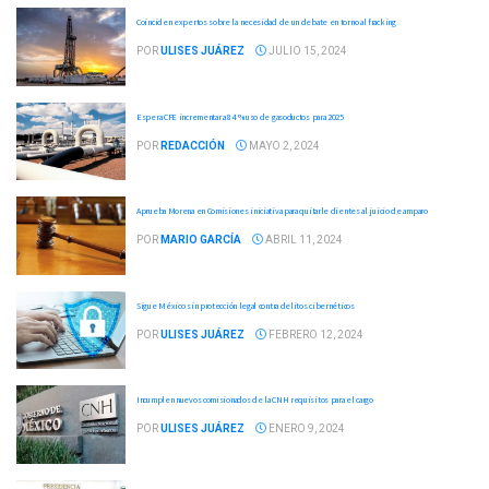
Coinciden expertos sobre la necesidad de un debate en torno al fracking
POR
ULISES JUÁREZ
JULIO 15, 2024
Espera CFE incrementar a 84 % uso de gasoductos para 2025
POR
REDACCIÓN
MAYO 2, 2024
Aprueba Morena en Comisiones iniciativa para quitarle dientes al juicio de amparo
POR
MARIO GARCÍA
ABRIL 11, 2024
Sigue México sin protección legal contra delitos cibernéticos
POR
ULISES JUÁREZ
FEBRERO 12, 2024
Incumplen nuevos comisionados de la CNH requisitos para el cargo
POR
ULISES JUÁREZ
ENERO 9, 2024