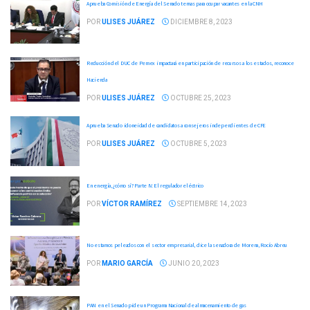
Aprueba Comisión de Energía del Senado ternas para ocupar vacantes en la CNH
POR
ULISES JUÁREZ
DICIEMBRE 8, 2023
Reducción del DUC de Pemex impactará en participación de recursos a los estados, reconoce
Hacienda
POR
ULISES JUÁREZ
OCTUBRE 25, 2023
Aprueba Senado idoneidad de candidatos a consejeros independientes de CFE
POR
ULISES JUÁREZ
OCTUBRE 5, 2023
En energía, ¿cómo sí? Parte IV. El regulador eléctrico
POR
VÍCTOR RAMÍREZ
SEPTIEMBRE 14, 2023
No estamos peleados con el sector empresarial, dice la senadora de Morena, Rocío Abreu
POR
MARIO GARCÍA
JUNIO 20, 2023
PAN en el Senado pide un Programa Nacional de almacenamiento de gas