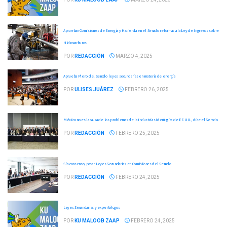
Aprueban Comisiones de Energía y Hacienda en el Senado reformas a la Ley de Ingresos sobre
Hidrocarburos
POR
REDACCIÓN
MARZO 4, 2025
Aprueba Pleno del Senado leyes secundarias en materia de energía
POR
ULISES JUÁREZ
FEBRERO 26, 2025
México no es la causa de los problemas de la industria siderúrgica de EE.UU., dice el Senado
POR
REDACCIÓN
FEBRERO 25, 2025
Sin consenso, pasan Leyes Secundarias en Comisiones del Senado
POR
REDACCIÓN
FEBRERO 24, 2025
Leyes Secundarias y expertólogos
POR
KU MALOOB ZAAP
FEBRERO 24, 2025