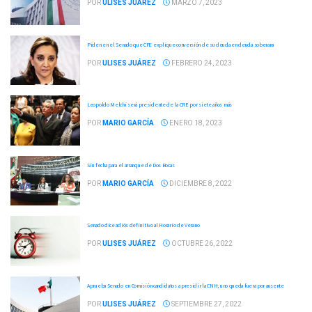
POR
ULISES JUÁREZ
MARZO 7, 2023
Piden en el Senado que CFE explique conversión de su deuda en deuda soberana
POR
ULISES JUÁREZ
FEBRERO 24, 2023
Leopoldo Melchi será presidente de la CRE por siete años más
POR
MARIO GARCÍA
ENERO 18, 2023
Sin fecha para el arranque de Dos Bocas
POR
MARIO GARCÍA
DICIEMBRE 8, 2022
Senado dice adiós definitivo al Horario de Verano
POR
ULISES JUÁREZ
OCTUBRE 26, 2022
Aprueba Senado en Comisión candidatos a presidir la CNH; uno queda fuera por ausente
POR
ULISES JUÁREZ
SEPTIEMBRE 27, 2022