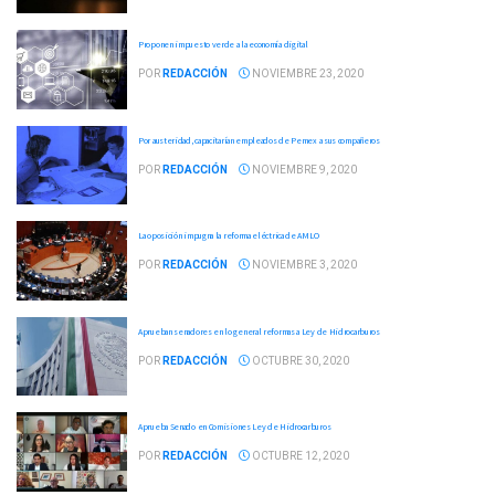
Proponen impuesto verde a la economía digital
POR
REDACCIÓN
NOVIEMBRE 23, 2020
Por austeridad, capacitarían empleados de Pemex a sus compañeros
POR
REDACCIÓN
NOVIEMBRE 9, 2020
La oposición impugna la reforma eléctrica de AMLO
POR
REDACCIÓN
NOVIEMBRE 3, 2020
Aprueban senadores en lo general reformas a Ley de Hidrocarburos
POR
REDACCIÓN
OCTUBRE 30, 2020
Aprueba Senado en Comisiones Ley de Hidrocarburos
POR
REDACCIÓN
OCTUBRE 12, 2020