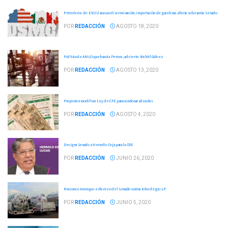
Petroleros de EEUU acusan discriminación; importación de gasolinas afecta soberanía: Senado
POR
REDACCIÓN
AGOSTO 18, 2020
Política de AMLO quebrará a Pemex, advierte Xóchitl Gálvez
POR
REDACCIÓN
AGOSTO 13, 2020
Proponen modificar Ley de CFE para condonar adeudos
POR
REDACCIÓN
AGOSTO 4, 2020
Designa Senado a Hermilo Ceja para la CRE
POR
REDACCIÓN
JUNIO 26, 2020
Reconoce Amexgas esfuerzo del Senado contra robo de gas LP
POR
REDACCIÓN
JUNIO 5, 2020