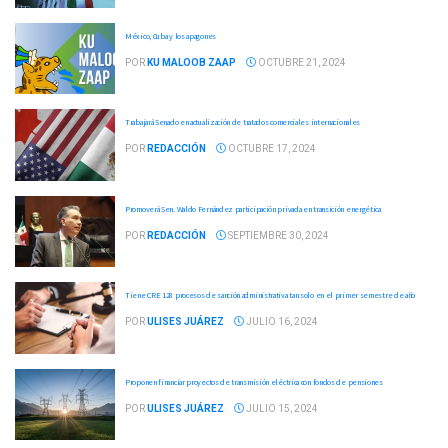
México, Cuba y los apagones
POR
KU MALOOB ZAAP
OCTUBRE 21, 2024
Trabajará Senado en actualización de tratados comerciales internacionales
POR
REDACCIÓN
OCTUBRE 17, 2024
Promoverá Sen. Waldo Fernández participación privada en transición energética
POR
REDACCIÓN
SEPTIEMBRE 30, 2024
Tiene CRE 128 procesos de sanción administrativa tan solo en el primer semestre de año
POR
ULISES JUÁREZ
JULIO 16, 2024
Proponen financiar proyectos de transmisión eléctrica con fondos de pensiones
POR
ULISES JUÁREZ
JULIO 15, 2024