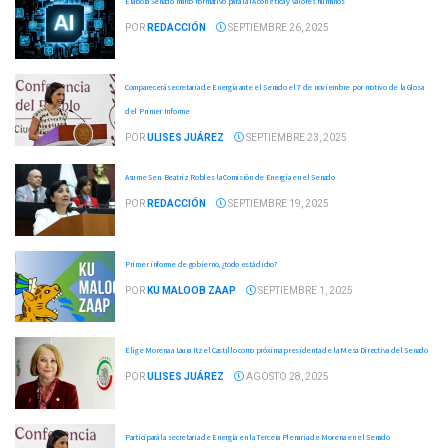
Elabora Senado marco normativo para la IA con ética y valores humanos
POR
REDACCIÓN
SEPTIEMBRE 26, 2025
Comparecerá secretaria de Energía ante el Senado el 7 de noviembre por motivo de la Glosa
del Primer Informe
POR
ULISES JUÁREZ
SEPTIEMBRE 23, 2025
Asume Sen. Beatriz Robles la Comisión de Energía en el Senado
POR
REDACCIÓN
SEPTIEMBRE 19, 2025
Primer informe de gobierno, ¿todo está dicho?
POR
KU MALOOB ZAAP
SEPTIEMBRE 1, 2025
Elige Morena a Laura Itzel Castillo como próxima presidenta de la Mesa Directiva del Senado
POR
ULISES JUÁREZ
AGOSTO 28, 2025
Participará la secretaria de Energía en la Tercera Plenaria de Morena en el Senado