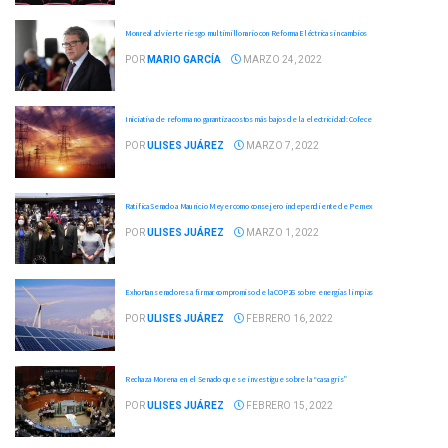
Monreal advierte riesgo multimillonario con Reforma Eléctrica sin cambios
POR
MARIO GARCÍA
MARZO 24, 2022
Iniciativa de reforma no garantiza costos más bajos de la electricidad: Cofece
POR
ULISES JUÁREZ
MARZO 7, 2022
Ratifica Senado a Mauricio Meyer como consejero independiente de Pemex
POR
ULISES JUÁREZ
MARZO 1, 2022
Exhortan senadores a firmar compromiso de la COP26 sobre energías limpias
POR
ULISES JUÁREZ
FEBRERO 16, 2022
Rechaza Morena en el Senado que se investigue sobre la “casa gris”
POR
ULISES JUÁREZ
FEBRERO 15, 2022