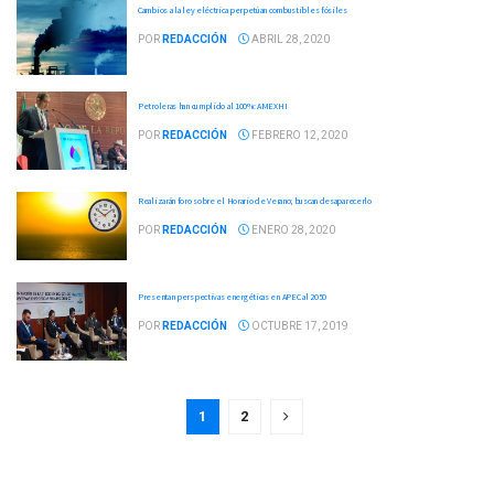
Cambios a la ley eléctrica perpetúan combustibles fósiles
POR
REDACCIÓN
ABRIL 28, 2020
Petroleras han cumplido al 100%: AMEXHI
POR
REDACCIÓN
FEBRERO 12, 2020
Realizarán foro sobre el Horario de Verano; buscan desaparecerlo
POR
REDACCIÓN
ENERO 28, 2020
Presentan perspectivas energéticas en APEC al 2050
POR
REDACCIÓN
OCTUBRE 17, 2019
1
2