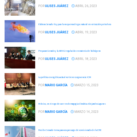
POR
ULISES JUÁREZ
ABRIL 26, 2023
Elabora Senado ley para la no quema de gas natural en extracción petrolera
POR
ULISES JUÁREZ
ABRIL 19, 2023
Preparan Senado y la AMH2 regulación en materia de hidrógeno
POR
ULISES JUÁREZ
ABRIL 18, 2023
La política energética actual no tiene congruencia: ICM
POR
MARIO GARCÍA
MARZO 15, 2023
México, en riesgo de caer en demagogia climática: Alejandra Lagunes
POR
MARIO GARCÍA
MARZO 14, 2023
Recibe Senado terna para ocupar cargo de comisionado de la CRE