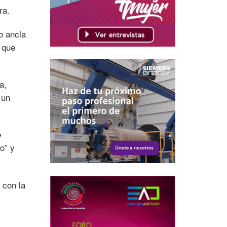
ra.
o ancla
que
a,
 un
e
o” y
con la