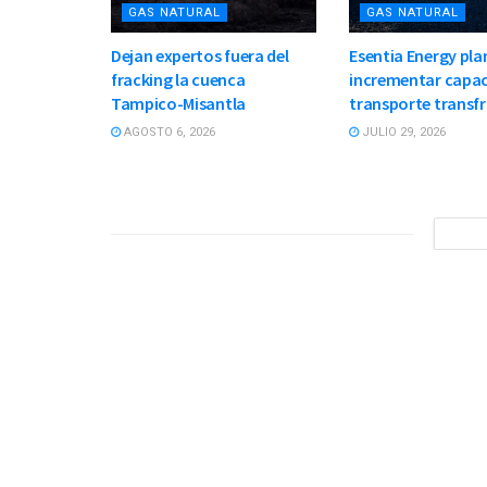
GAS NATURAL
GAS NATURAL
Dejan expertos fuera del
Esentia Energy pla
fracking la cuenca
incrementar capac
Tampico-Misantla
transporte transf
AGOSTO 6, 2026
JULIO 29, 2026