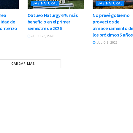
GAS NATURAL
GAS NATURAL
nea
Obtuvo Naturgy 6 % más
No prevé gobierno
idad de
beneficio en el primer
proyectos de
ronterizo
semestre de 2026
almacenamiento de
los próximos 5 años
JULIO 23, 2026
JULIO 9, 2026
CARGAR MÁS