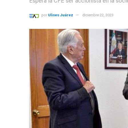
Espera la CFE ser accionista en la soc
por
Ulises Juárez
diciembre 22, 2023