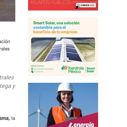
ación
rales
trales
tega y
la
isma,