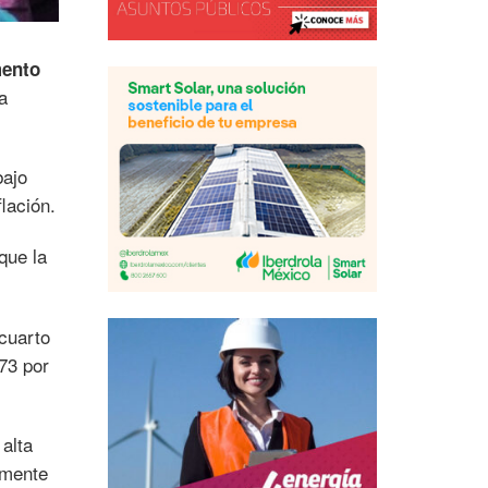
mento
a
bajo
lación.
que la
cuarto
73 por
 alta
lmente