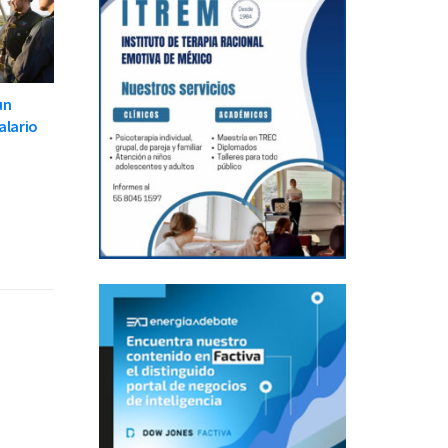
un
alario