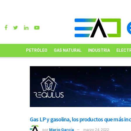
PETRÓLEO
GAS NATURAL
INDUSTRIA
ELECTR
Gas LP y gasolina, los productos que más inci
por
Mario García
marzo 24, 2022