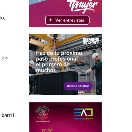
ño,
 se
,
,
barril