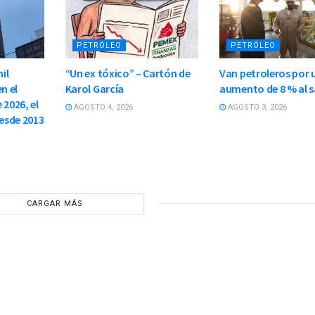
PETRÓLEO
PETRÓLEO
il
“Un ex tóxico” – Cartón de
Van petroleros por 
n el
Karol García
aumento de 8 % al s
 2026, el
AGOSTO 4, 2026
AGOSTO 3, 2026
esde 2013
CARGAR MÁS