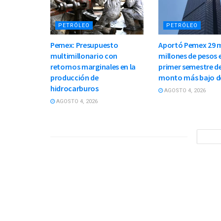
PETRÓLEO
PETRÓLEO
Pemex: Presupuesto
Aportó Pemex 29 m
multimillonario con
millones de pesos e
retornos marginales en la
primer semestre de
producción de
monto más bajo d
hidrocarburos
AGOSTO 4, 2026
AGOSTO 4, 2026