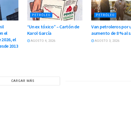
PETRÓLEO
PETRÓLEO
il
“Un ex tóxico” – Cartón de
Van petroleros por 
n el
Karol García
aumento de 8 % al s
 2026, el
AGOSTO 4, 2026
AGOSTO 3, 2026
esde 2013
CARGAR MÁS