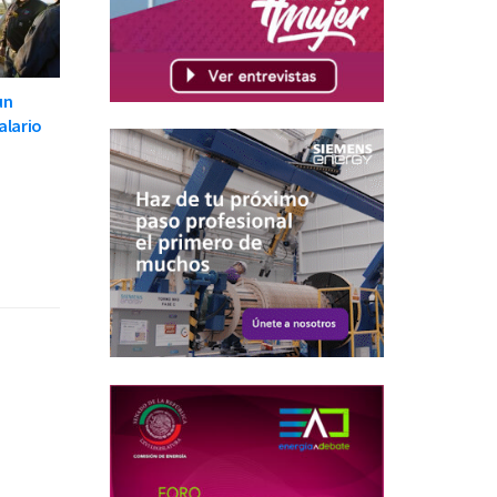
un
alario