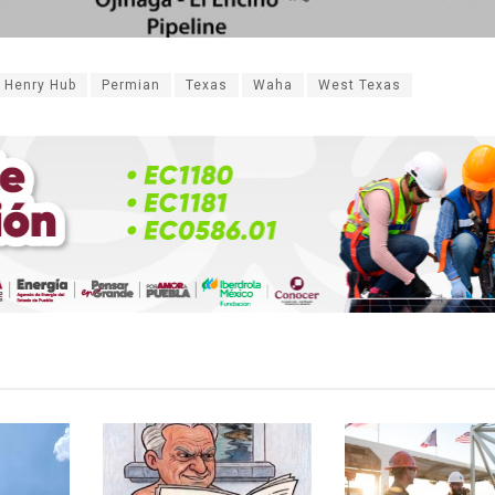
Henry Hub
Permian
Texas
Waha
West Texas