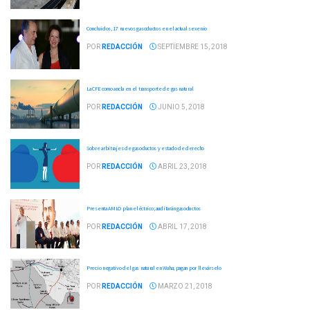
Concluidos, 17 nuevos gasoductos en el actual sexenio
POR
REDACCIÓN
SEPTIEMBRE 15, 2018
La CFE como ancla en el transporte de gas natural
POR
REDACCIÓN
JUNIO 5, 2018
Sobre arbitrajes de gasoductos y estado de derecho
POR
REDACCIÓN
ABRIL 23, 2018
Presenta AMLO plan eléctrico; auditarán gasoductos
POR
REDACCIÓN
ABRIL 17, 2018
Precio negativo del gas natural en Waha; pagan por llevárselo
POR
REDACCIÓN
MARZO 21, 2018