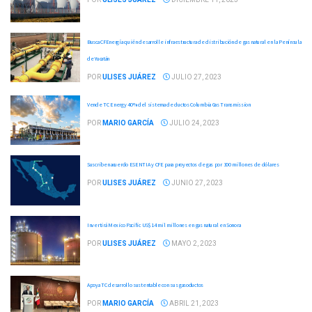
Busca CFEnergía quién desarrolle infraestructura de distribución de gas natural en la Península
de Yucatán
POR
ULISES JUÁREZ
JULIO 27, 2023
Vende TC Energy 40% del sistema de ductos Columbia Gas Transmission
POR
MARIO GARCÍA
JULIO 24, 2023
Suscriben acuerdo ESENTIA y CFE para proyectos de gas por 300 millones de dólares
POR
ULISES JUÁREZ
JUNIO 27, 2023
Invertirá Mexico Pacific US$ 14 mil millones en gas natural en Sonora
POR
ULISES JUÁREZ
MAYO 2, 2023
Apoya TC desarrollo sustentable con sus gasoductos
POR
MARIO GARCÍA
ABRIL 21, 2023