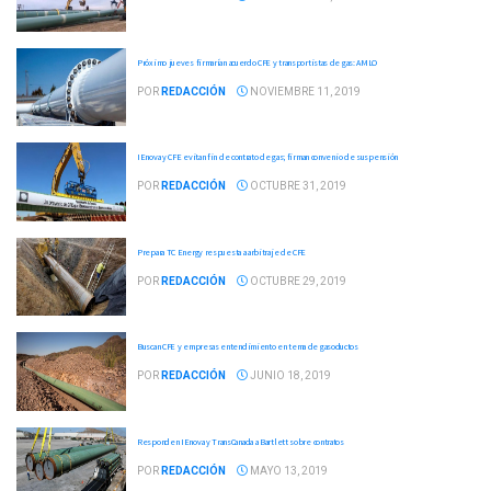
Próximo jueves firmarían acuerdo CFE y transportistas de gas: AMLO
POR
REDACCIÓN
NOVIEMBRE 11, 2019
IEnova y CFE evitan fin de contrato de gas; firman convenio de suspensión
POR
REDACCIÓN
OCTUBRE 31, 2019
Prepara TC Energy respuesta a arbitraje de CFE
POR
REDACCIÓN
OCTUBRE 29, 2019
Buscan CFE y empresas entendimiento en tema de gasoductos
POR
REDACCIÓN
JUNIO 18, 2019
Responden IEnova y TransCanada a Bartlett sobre contratos
POR
REDACCIÓN
MAYO 13, 2019