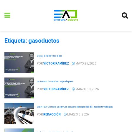
Etiqueta:
gasoductos
El gas, el barco y los tubos
POR
VÍCTOR RAMÍREZ
MAYO 25, 2026
Las cuentas de Bartlett. Segunda parte
POR
VÍCTOR RAMÍREZ
MARZO 10, 2026
ESENTIA y Siemens Energy van por aumentar capacidad del gasoducto Wahalajara
POR
REDACCIÓN
MARZO 3, 2026