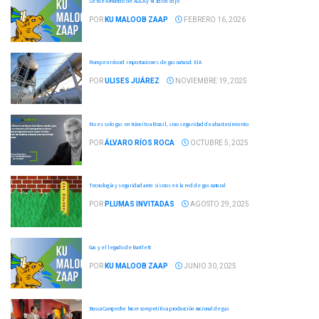
Se fue Armando de ASEA y ni adiós dijo
POR
KU MALOOB ZAAP
FEBRERO 16, 2026
Rompen récord importaciones de gas natural: EIA
POR
ULISES JUÁREZ
NOVIEMBRE 19, 2025
No es solo gas en tránsito a Brasil, sino seguridad de abastecimiento
POR
ÁLVARO RÍOS ROCA
OCTUBRE 5, 2025
Tecnología y seguridad ante sismos en la red de gas natural
POR
PLUMAS INVITADAS
AGOSTO 29, 2025
Gas y el legado de Bartlett
POR
KU MALOOB ZAAP
JUNIO 30, 2025
Busca Campeche hacer competitiva producción nacional de gas