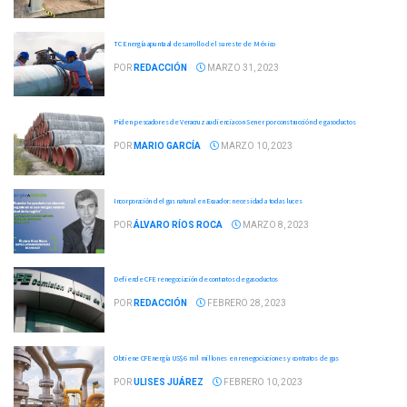
TC Energía apunta al desarrollo del sureste de México
POR
REDACCIÓN
MARZO 31, 2023
Piden pescadores de Veracruz audiencia con Sener por construcción de gasoductos
POR
MARIO GARCÍA
MARZO 10, 2023
Incorporación del gas natural en Ecuador: necesidad a todas luces
POR
ÁLVARO RÍOS ROCA
MARZO 8, 2023
Defiende CFE renegociación de contratos de gasoductos
POR
REDACCIÓN
FEBRERO 28, 2023
Obtiene CFEnergía US$ 6 mil millones en renegociaciones y contratos de gas
POR
ULISES JUÁREZ
FEBRERO 10, 2023