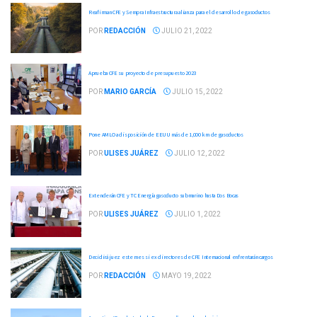
Reafirman CFE y Sempra Infraestructura alianza para el desarrollo de gasoductos
POR
REDACCIÓN
JULIO 21, 2022
Aprueba CFE su proyecto de presupuesto 2023
POR
MARIO GARCÍA
JULIO 15, 2022
Pone AMLO a disposición de EEUU más de 1,000 km de gasoductos
POR
ULISES JUÁREZ
JULIO 12, 2022
Extenderán CFE y TC Energía gasoducto submarino hasta Dos Bocas
POR
ULISES JUÁREZ
JULIO 1, 2022
Decidirá juez este mes si ex directores de CFE Internacional enfrentarán cargos
POR
REDACCIÓN
MAYO 19, 2022