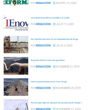
POR
REDACCIÓN
AGOSTO 13, 2020
Incrementó IEnova 10% sus utilidades al 1T-2020
POR
REDACCIÓN
JULIO 17, 2020
Revisará CRE comisiones de las temporadas abiertas de gas
POR
REDACCIÓN
JULIO 2, 2020
Responde AMLO a Urzúa sobre gasoductos
POR
REDACCIÓN
DICIEMBRE 21, 2019
Entra en operación ducto Sur de Texas-Tuxpan
POR
REDACCIÓN
NOVIEMBRE 29, 2019
Positivo para empresas transportistas acuerdo con CFE: Moody's
POR
REDACCIÓN
NOVIEMBRE 21, 2019