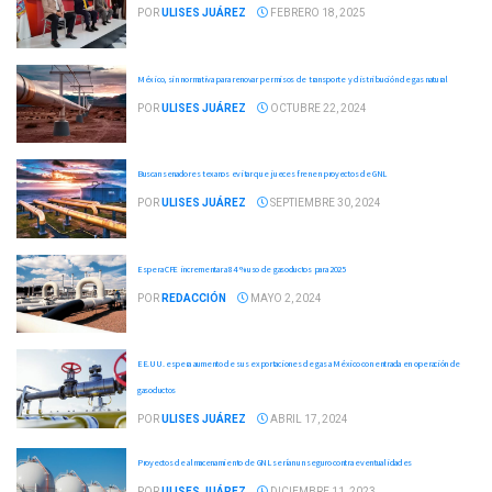
POR
ULISES JUÁREZ
FEBRERO 18, 2025
México, sin normativa para renovar permisos de transporte y distribución de gas natural
POR
ULISES JUÁREZ
OCTUBRE 22, 2024
Buscan senadores texanos evitar que jueces frenen proyectos de GNL
POR
ULISES JUÁREZ
SEPTIEMBRE 30, 2024
Espera CFE incrementar a 84 % uso de gasoductos para 2025
POR
REDACCIÓN
MAYO 2, 2024
EE.UU. espera aumento de sus exportaciones de gas a México con entrada en operación de
gasoductos
POR
ULISES JUÁREZ
ABRIL 17, 2024
Proyectos de almacenamiento de GNL serían un seguro contra eventualidades
POR
ULISES JUÁREZ
DICIEMBRE 11, 2023