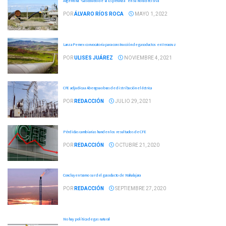
Argentina: “Gasoducto de la Esperanza” en su hora decisiva
POR
ÁLVARO RÍOS ROCA
MAYO 1, 2022
Lanza Pemex convocatoria para construcción de gasoductos en Veracruz
POR
ULISES JUÁREZ
NOVIEMBRE 4, 2021
CFE adjudica a Abengoa obras de distribución eléctrica
POR
REDACCIÓN
JULIO 29, 2021
Pérdidas cambiarias hunden los resultados de CFE
POR
REDACCIÓN
OCTUBRE 21, 2020
Concluyen tramo sur del gasoducto de Wahalajara
POR
REDACCIÓN
SEPTIEMBRE 27, 2020
No hay política de gas natural