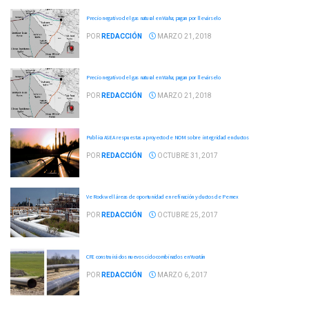
Precio negativo del gas natural en Waha; pagan por llevárselo
POR
REDACCIÓN
MARZO 21, 2018
Precio negativo del gas natural en Waha; pagan por llevárselo
POR
REDACCIÓN
MARZO 21, 2018
Publica ASEA respuestas a proyecto de NOM sobre integridad en ductos
POR
REDACCIÓN
OCTUBRE 31, 2017
Ve Rockwell áreas de oportunidad en refinación y ductos de Pemex
POR
REDACCIÓN
OCTUBRE 25, 2017
CFE construirá dos nuevos ciclo combinados en Yucatán
POR
REDACCIÓN
MARZO 6, 2017