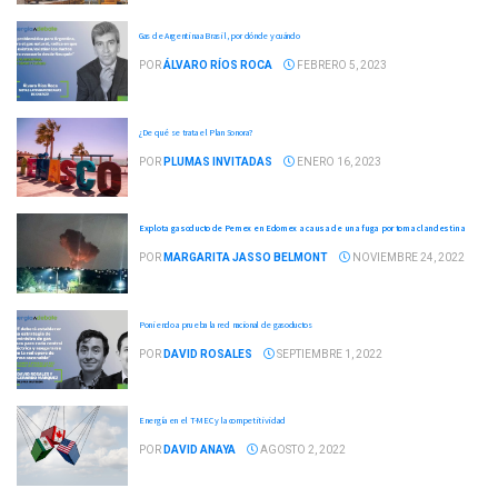
Gas de Argentina a Brasil, por dónde y cuándo
POR
ÁLVARO RÍOS ROCA
FEBRERO 5, 2023
¿De qué se trata el Plan Sonora?
POR
PLUMAS INVITADAS
ENERO 16, 2023
Explota gasoducto de Pemex en Edomex a causa de una fuga por toma clandestina
POR
MARGARITA JASSO BELMONT
NOVIEMBRE 24, 2022
Poniendo a prueba la red nacional de gasoductos
POR
DAVID ROSALES
SEPTIEMBRE 1, 2022
Energía en el T-MEC y la competitividad
POR
DAVID ANAYA
AGOSTO 2, 2022