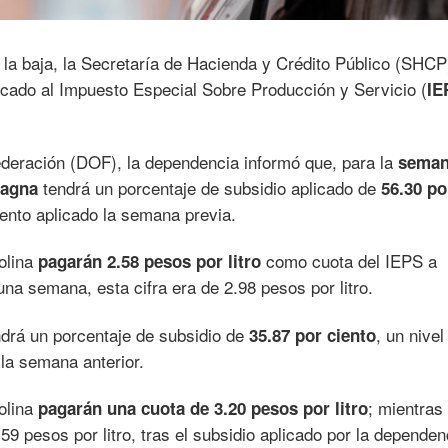
la baja, la Secretaría de Hacienda y Crédito Público (SHCP
icado al Impuesto Especial Sobre Producción y Servicio (
IE
Federación (DOF), la dependencia informó que, para la
seman
tendrá un porcentaje de subsidio aplicado de
agna
56.30 po
iento aplicado la semana previa.
solina
como cuota del IEPS a
pagarán 2.58 pesos por litro
na semana, esta cifra era de 2.98 pesos por litro.
drá un porcentaje de subsidio de
, un nive
35.87 por ciento
 la semana anterior.
solina
; mientras
pagarán una cuota de 3.20 pesos por litro
9 pesos por litro, tras el subsidio aplicado por la dependen