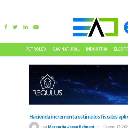
PETRÓLEO
GAS NATURAL
INDUSTRIA
ELECTR
Hacienda incrementa estímulos fiscales apli
por
Margarita Jasso Belmont
febrero 17, 20