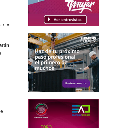
ue es
.
arán
a
de