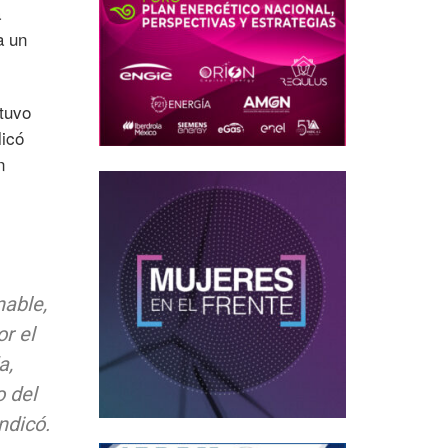
a
a un
tuvo
icó
n
able,
or el
a,
o del
ndicó.