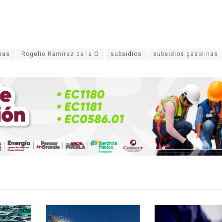
nas
Rogelio Ramírez de la O
subsidios
subsidios gasolinas