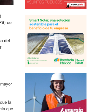
)
) de
PS
a del
r
l mayor
 que la
cia que