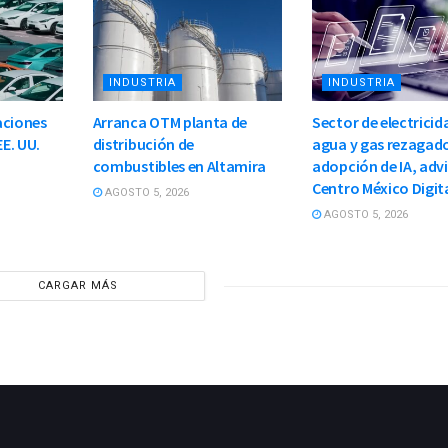
INDUSTRIA
INDUSTRIA
aciones
Arranca OTM planta de
Sector de electricid
EE. UU.
distribución de
agua y gas rezagad
combustibles en Altamira
adopción de IA, adv
Centro México Digit
AGOSTO 5, 2026
AGOSTO 5, 2026
CARGAR MÁS