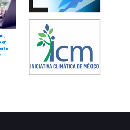
ad,
o en
ierte
al