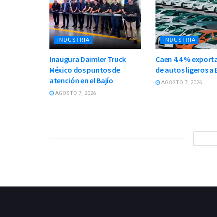
INDUSTRIA
INDUSTRIA
Inaugura Daimler Truck
Caen 4.4 % export
México dos puntos de
de autos ligeros a 
atención en el Bajío
AGOSTO 7, 2026
AGOSTO 7, 2026