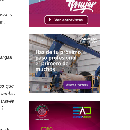
esas y
on.
largas
mos que
 cambio
 través
tó
es del