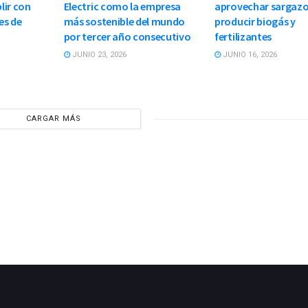
lir con
Electric como la empresa
aprovechar sargazo
es de
más sostenible del mundo
producir biogás y
por tercer año consecutivo
fertilizantes
JUNIO 23, 2026
JUNIO 16, 2026
CARGAR MÁS