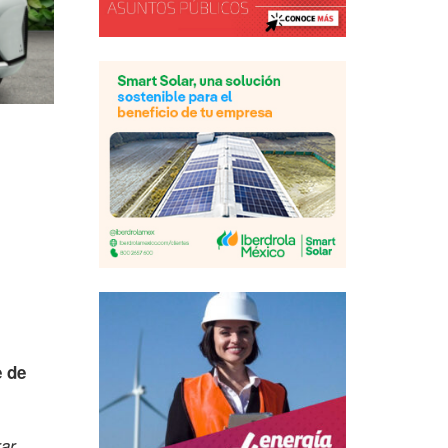
e de
rar