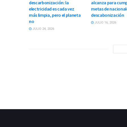
descarbonización: la
alcanza para cump
electricidad es cada vez
metas de nacional
más limpia, pero el planeta
descabonización
no
JULIO 16, 2026
JULIO 24, 2026