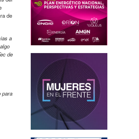
e
ura de
ias a
 algo
Tec de
o para