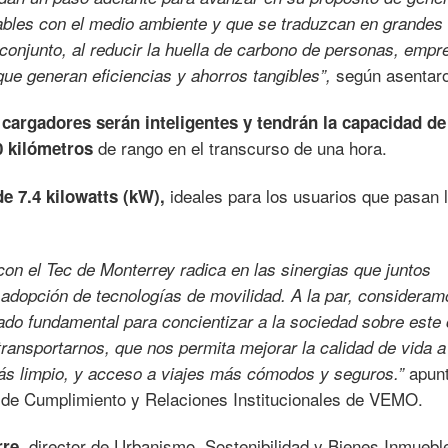
sables con el medio ambiente y que se traduzcan en grandes
 conjunto, al reducir la huella de carbono de personas, empr
según asentar
ue generan eficiencias y ahorros tangibles”,
 cargadores serán inteligentes y tendrán la capacidad de
de rango en el transcurso de una hora.
0 kilómetros
ideales para los usuarios que pasan 
e 7.4 kilowatts (kW),
con el Tec de Monterrey radica en las sinergias que juntos
adopción de tecnologías de movilidad. A la par, considera
iado fundamental para concientizar a la sociedad sobre este
ransportarnos, que nos permita mejorar la calidad de vida a
apun
más limpio, y acceso a viajes más cómodos y seguros.”
 de Cumplimiento y Relaciones Institucionales de VEMO.
director de Urbanismo, Sostenibilidad y Bienes Inmuebl
re,