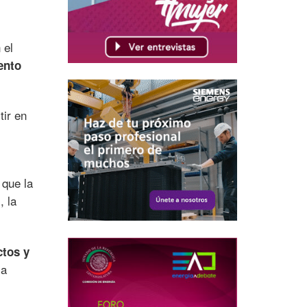
 el
ento
tir en
 que la
, la
ctos y
la