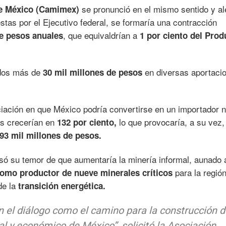
se pronunció en el mismo sentido y al
e México (Camimex)
stas por el Ejecutivo federal, se formaría una contracción
, que equivaldrían a
de pesos
anuales
1 por ciento del Prod
idos más de
en diversas aportaci
30 mil millones de pesos
iación en que México podría convertirse en un importador n
es crecerían en
lo que provocaría, a su vez,
132 por ciento,
93 mil millones de pesos.
só su temor de que aumentaría la minería informal, aunado 
para la regió
 como productor de nueve minerales críticos
de la
transición energética.
en el diálogo como el camino para la construcción d
al y económico de México”, solicitó la Asociación.