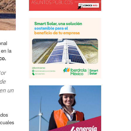
onal
 en la
co.
tor
 de
 en un
ados
 cuales