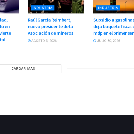
INDUSTRIA
INDUSTRIA
dad,
Raúl García Reimbert,
Subsidio a gasolinas
do en
nuevo presidente de la
deja boquete fiscal 
vierte
Asociación de mineros
mdp en el primer se
tal
AGOSTO 3, 2026
JULIO 30, 2026
CARGAR MÁS