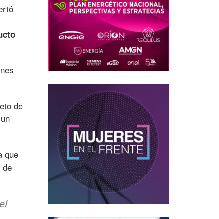
ertó
ucto
ones
eto de
 un
a que
n de
el