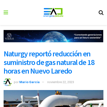
Naturgy reportó reducción en
suministro de gas natural de 18
horas en Nuevo Laredo
por
Mario García
noviembre 22, 2023