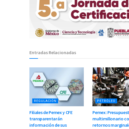
Entradas Relacionadas
REGULACIÓN
PETRÓLEO
Filiales de Pemex y CFE
Pemex: Presupues
transparentarán
multimillonario c
información de sus
retornos marginale