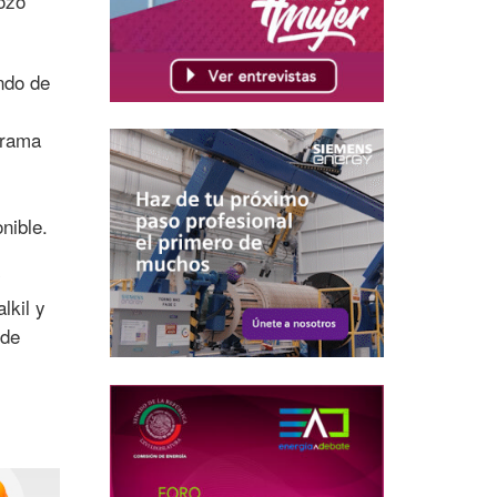
pozo
ndo de
grama
nible.
y
lkil y
 de