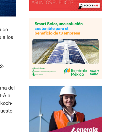
a de
 a los
2-
rma del
t-A a
okoch-
puesto