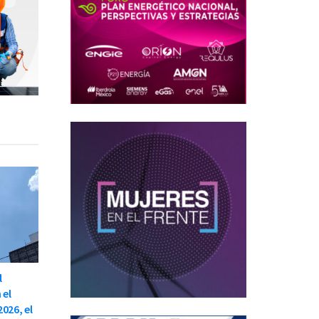
l
 el
026, el