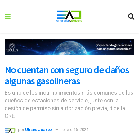
No cuentan con seguro de daños
algunas gasolineras
Es uno de los incumplimientos más comunes de los
dueños de estaciones de servicio, junto con la
cesión de permiso sin autorización previa, dice la
CRE
por
Ulises Juárez
enero 15, 2024