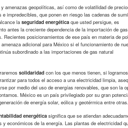
y amenazas geopolíticas, así como de volatilidad de precio
s e impredecibles, que ponen en riesgo las cadenas de sumi
alcance la
que usted persigue, es
seguridad energética
to antes la creciente dependencia de la importación de gas
. Recientes posicionamientos de ese país en materia de pol
a amenaza adicional para México si el funcionamiento de nu
ntinúa subordinado a las importaciones de gas natural
traremos
con los que menos tienen, si logramos
solidaridad
rantizar para todos el acceso a una electricidad limpia, aseq
arse por medio del uso de energías renovables, que son la o
contamos. México es un país privilegiado por su gran potenci
eneración de energía solar, eólica y geotérmica entre otras
significa que se atiendan adecuadam
ntabilidad energética
s y económicos de la energía. Las plantas de electricidad q