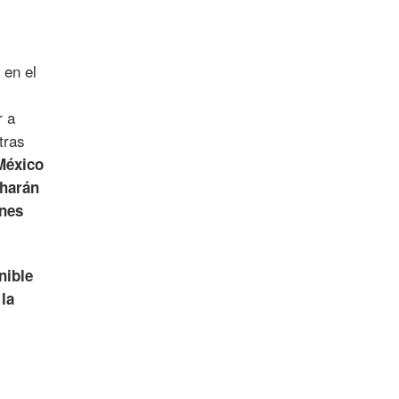
en el
r a
tras
México
 harán
ones
nible
la