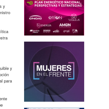
s y
nistro
ítica
estra
uible y
pción
al para
.
ente
ue