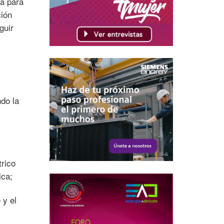
va para
ción
guir
do la
trico
ica;
 y el