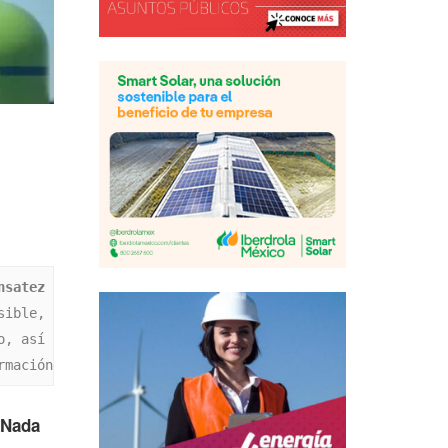
satez 
ible, 
, así 
rmación
 Nada