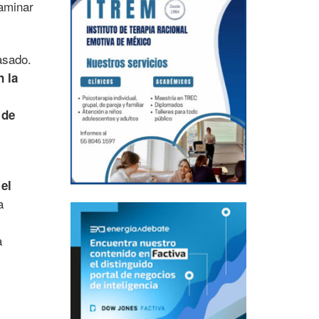
taminar
asado.
n la
 de
el
a
a