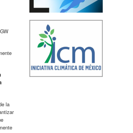
0 GW
emente
n
a
de la
antizar
ue
rmente