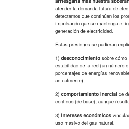
arriesgaría más nuestra soberan
atender la demanda futura de elec
detectamos que continúan los pro
impulsando que se mantenga e, inc
generación de electricidad.
Estas presiones se pudieran expli
1)
sobre cómo i
desconocimiento
estabilidad de la red (un número 
porcentajes de energías renovabl
actualmente);
2)
de dé
comportamiento inercial
continuo (de base), aunque result
3)
vinculad
intereses económicos
uso masivo del gas natural.