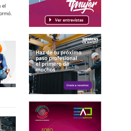
 el
formó.