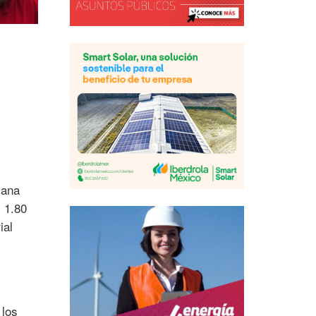
cana
 1.80
ial
 los