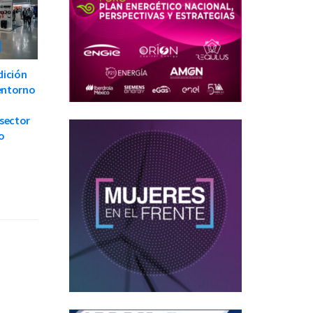
dición
 entorno
 sector
o