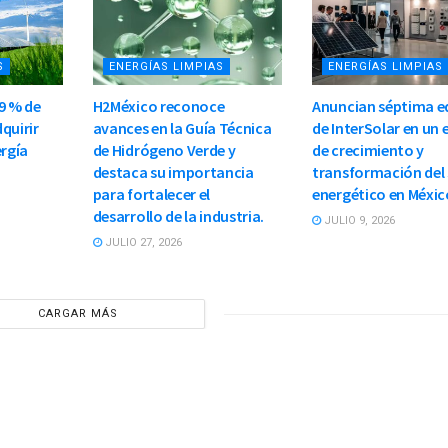
S
ENERGÍAS LIMPIAS
ENERGÍAS LIMPIAS
9 % de
H2México reconoce
Anuncian séptima e
quirir
avances en la Guía Técnica
de InterSolar en un
ergía
de Hidrógeno Verde y
de crecimiento y
destaca su importancia
transformación del
para fortalecer el
energético en Méxic
desarrollo de la industria.
JULIO 9, 2026
JULIO 27, 2026
CARGAR MÁS