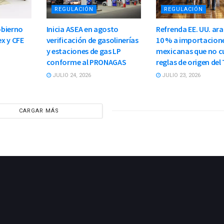
REGULACIÓN
REGULACIÓN
obierno
Inicia ASEA en agosto
Refrenda EE. UU. ara
x y CFE
verificación de gasolinerías
10 % a importacion
y estaciones de gas LP
mexicanas que no 
conforme al PRONAGAS
reglas de origen del
JULIO 24, 2026
JULIO 23, 2026
CARGAR MÁS