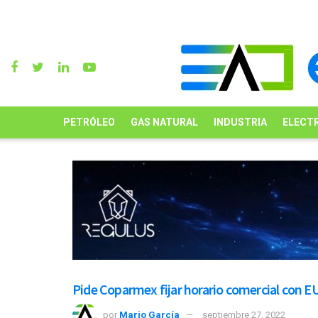
PETRÓLEO
GAS NATURAL
INDUSTRIA
ELECTR
Pide Coparmex fijar horario comercial con E
por
Mario García
septiembre 27, 2022