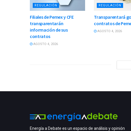
REGULACIÓN
REGULACIÓN
Filiales de Pemex y CFE
Transparentará g
transparentarán
contratos de Peme
información de sus
AGOSTO 4, 2026
contratos
AGOSTO 4, 2026
Energía a Debate es un espacio de análisis y opinión