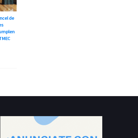
ncel de
es
cumplen
 TMEC