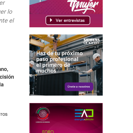
er
er lo
nte el
ano,
cisión
la
rros