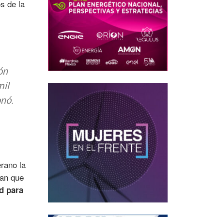
s de la
ón
mil
onó.
rano la
lan que
ad para