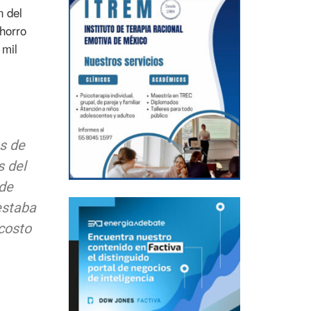
n del
ahorro
 mil
s de
s del
 de
estaba
 costo
.