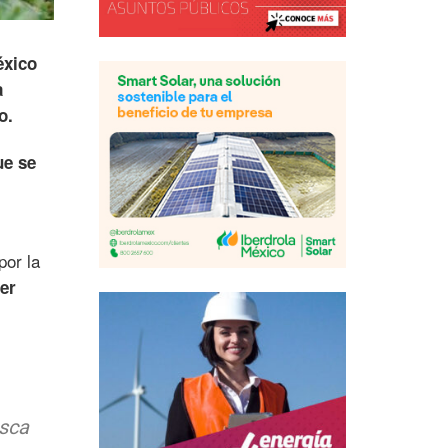
xico
a
o.
ue se
por la
er
usca