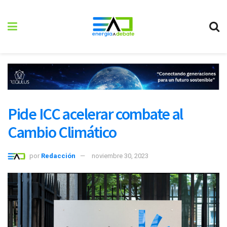
Pide ICC acelerar combate al
Cambio Climático
por
Redacción
noviembre 30, 2023