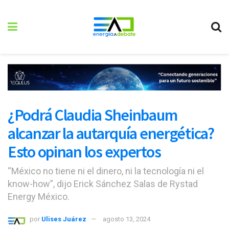
¿Podrá Claudia Sheinbaum
alcanzar la autarquía energética?
Esto opinan los expertos
“México no tiene ni el dinero, ni la tecnología ni el
know-how”, dijo Erick Sánchez Salas de Rystad
Energy México.
por
Ulises Juárez
agosto 13, 2024