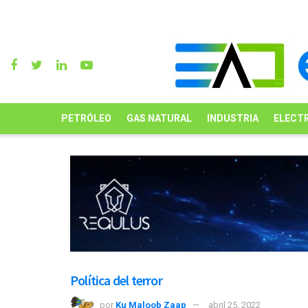
PETRÓLEO
GAS NATURAL
INDUSTRIA
ELECTR
Política del terror
por
Ku Maloob Zaap
abril 25, 2022