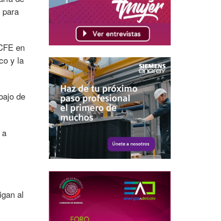
 para
 CFE en
co y la
bajo de
 a
igan al