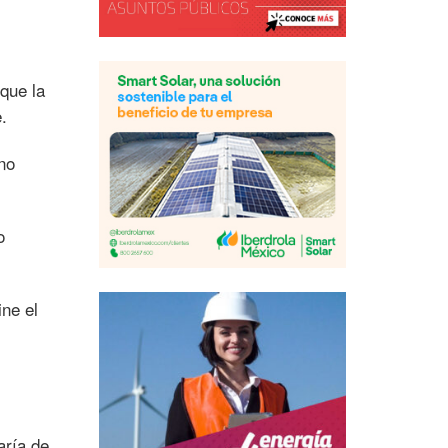
rque la
.
ino
o
ine el
aría de