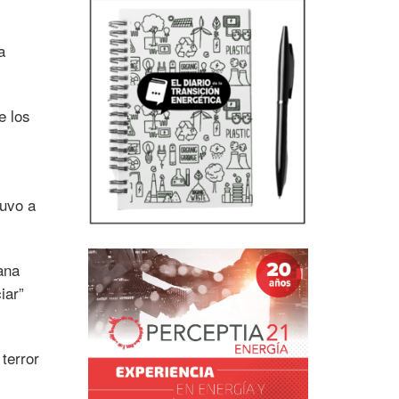
a
e los
tuvo a
ana
iar”
 terror