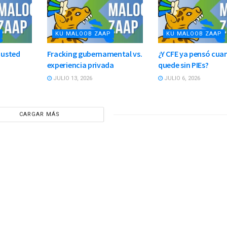
KU MALOOB ZAAP
KU MALOOB ZAAP
 usted
Fracking gubernamental vs.
¿Y CFE ya pensó cua
experiencia privada
quede sin PIEs?
JULIO 13, 2026
JULIO 6, 2026
CARGAR MÁS