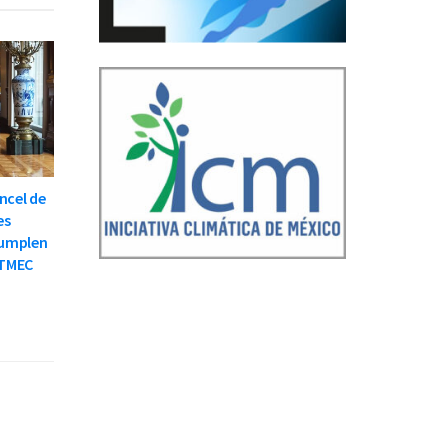
ncel de
es
cumplen
 TMEC