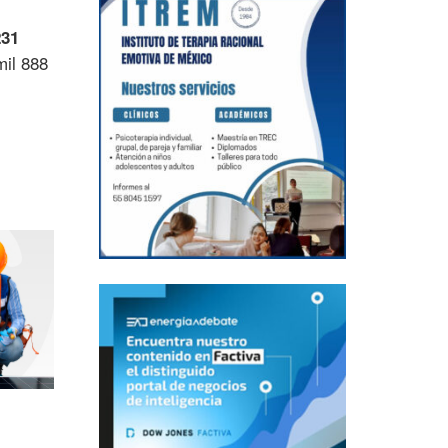
231
mil 888