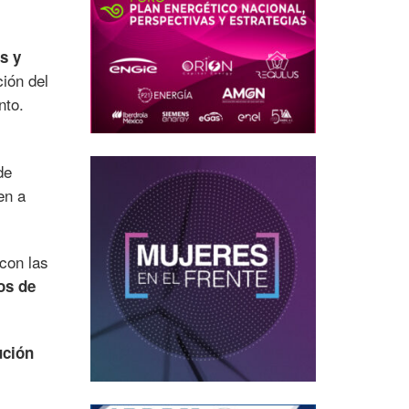
s y
ión del
nto.
de
en a
 con las
os de
ución