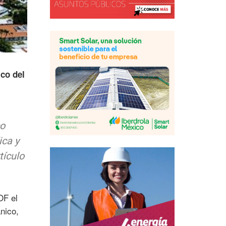
co del
co
ica y
tículo
OF el
nico,