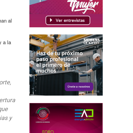
man al
 a la
orte,
ertura
que
ias y