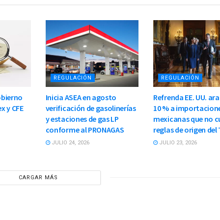
REGULACIÓN
REGULACIÓN
obierno
Inicia ASEA en agosto
Refrenda EE. UU. ara
x y CFE
verificación de gasolinerías
10 % a importacion
y estaciones de gas LP
mexicanas que no 
conforme al PRONAGAS
reglas de origen del
JULIO 24, 2026
JULIO 23, 2026
CARGAR MÁS