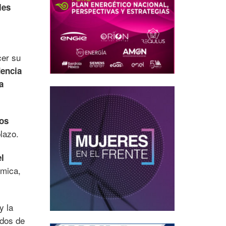
les
cer su
dencia
a
los
lazo.
el
rmica,
y la
odos de