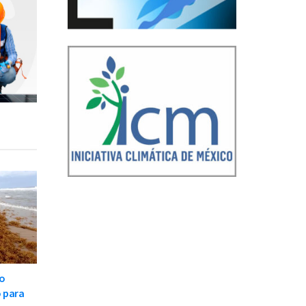
oo
 para