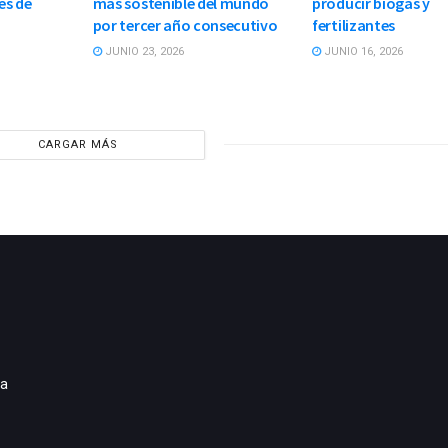
es de
más sostenible del mundo
producir biogás y
por tercer año consecutivo
fertilizantes
JUNIO 23, 2026
JUNIO 16, 2026
CARGAR MÁS
ia