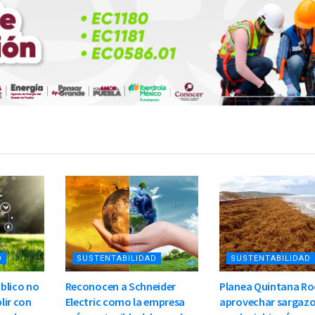
D
SUSTENTABILIDAD
SUSTENTABILIDAD
blico no
Reconocen a Schneider
Planea Quintana R
lir con
Electric como la empresa
aprovechar sargazo