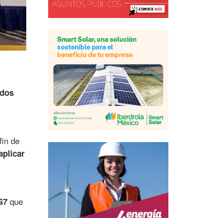
odos
fin de
aplicar
,
que
G7