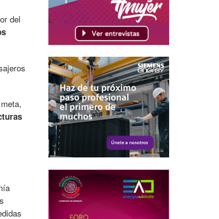
or del
os
sajeros
 meta,
cturas
mía
es
edidas