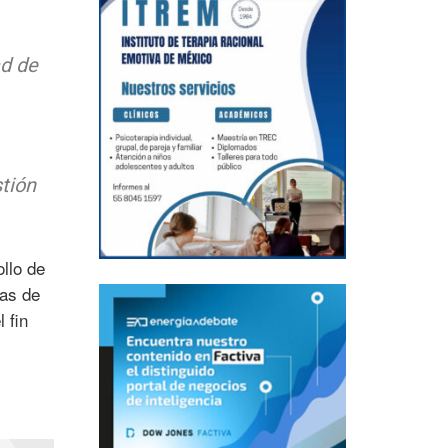
ad de
tión
llo de
as de
 fin