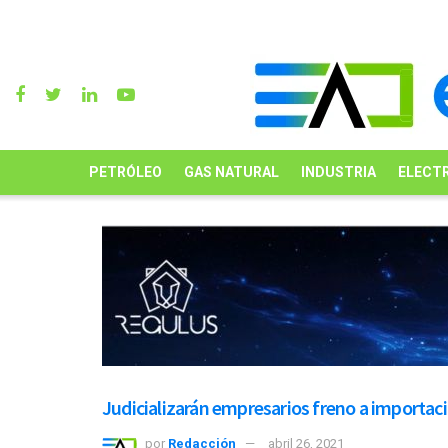
PETRÓLEO
GAS NATURAL
INDUSTRIA
ELECTR
Judicializarán empresarios freno a importac
por
Redacción
abril 26, 2021