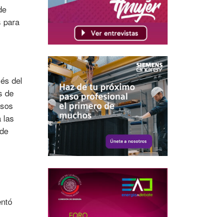
de
s para
vés del
s de
esos
 las
 de
entó