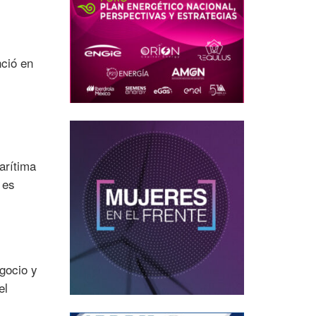
ció en
arítima
 es
egocio y
el