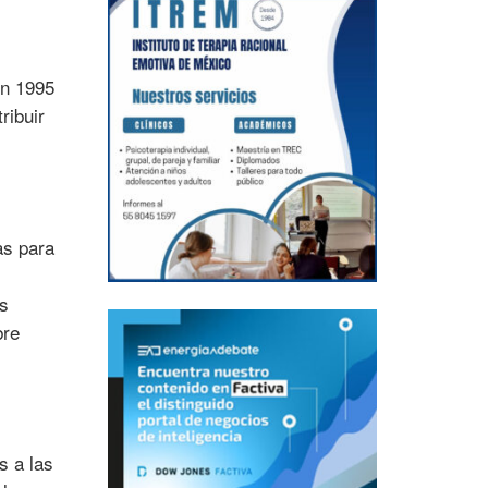
en 1995
ribuir
as para
as
bre
s a las