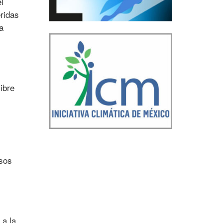
l
ridas
a
ibre
isos
a la