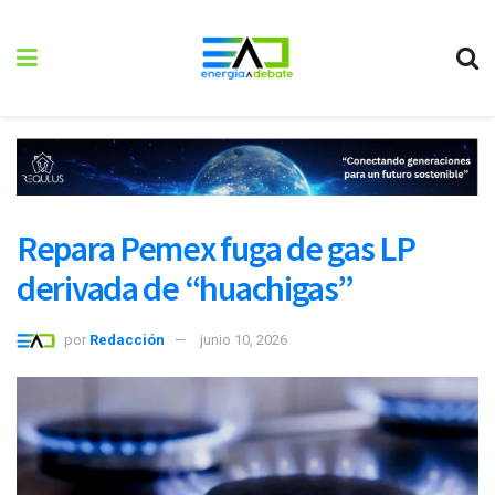
Repara Pemex fuga de gas LP
derivada de “huachigas”
por
Redacción
junio 10, 2026