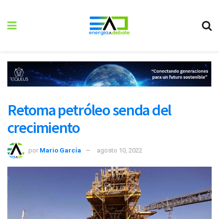
Retoma petróleo senda del
crecimiento
por
Mario García
agosto 10, 2022