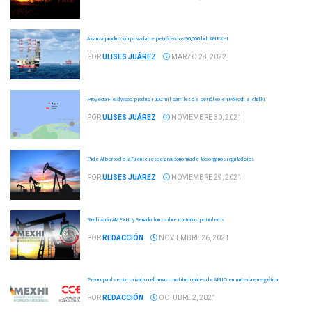
Alcanza producción privada de petróleo los 90,000 bd: AMEXHI
POR
ULISES JUÁREZ
MARZO 28, 2022
Proyecta Fieldwood producir 100 mil barriles de petróleo en Pokoch e Ichalki
POR
ULISES JUÁREZ
NOVIEMBRE 30, 2021
Pide Alberto de la Fuente respetar autonomía de los órganos reguladores
POR
ULISES JUÁREZ
NOVIEMBRE 29, 2021
Realizarán AMEXHI y Senado foro sobre contratos petroleros
POR
REDACCIÓN
NOVIEMBRE 26, 2021
Preocupa al sector privado reformas constitucionales de AMLO en materia energética
POR
REDACCIÓN
OCTUBRE 2, 2021