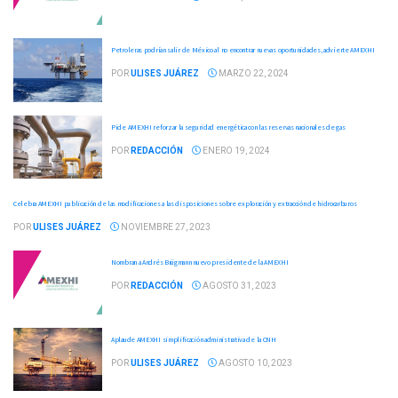
Petroleras podrían salir de México al no encontrar nuevas oportunidades, advierte AMEXHI
POR
ULISES JUÁREZ
MARZO 22, 2024
Pide AMEXHI reforzar la seguridad energética con las reservas nacionales de gas
POR
REDACCIÓN
ENERO 19, 2024
Celebra AMEXHI publicación de las modificaciones a las disposiciones sobre exploración y extracción de hidrocarburos
POR
ULISES JUÁREZ
NOVIEMBRE 27, 2023
Nombran a Andrés Brügmann nuevo presidente de la AMEXHI
POR
REDACCIÓN
AGOSTO 31, 2023
Aplaude AMEXHI simplificación administrativa de la CNH
POR
ULISES JUÁREZ
AGOSTO 10, 2023