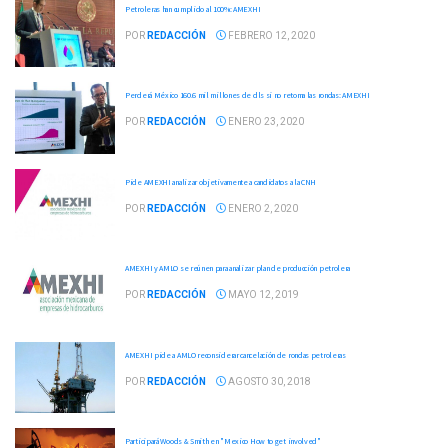
Petroleras han cumplido al 100%: AMEXHI
POR
REDACCIÓN
FEBRERO 12, 2020
Perderá México 160.6 mil millones de dls si no retoma las rondas: AMEXHI
POR
REDACCIÓN
ENERO 23, 2020
Pide AMEXHI analizar objetivamente a candidatos a la CNH
POR
REDACCIÓN
ENERO 2, 2020
AMEXHI y AMLO se reúnen para analizar plan de producción petrolera
POR
REDACCIÓN
MAYO 12, 2019
AMEXHI pide a AMLO reconsiderar cancelación de rondas petroleras
POR
REDACCIÓN
AGOSTO 30, 2018
Participará Woods & Smith en "Mexico How to get involved"