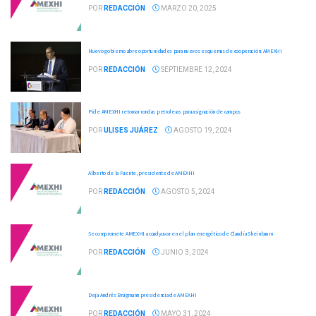
POR
REDACCIÓN
MARZO 20, 2025
Nuevo gobierno abre oportunidades para nuevos esquemas de cooperación: AMEXHI
POR
REDACCIÓN
SEPTIEMBRE 12, 2024
Pide AMEXHI retomar rondas petroleras para asignación de campos
POR
ULISES JUÁREZ
AGOSTO 19, 2024
Alberto de la Fuente, presidente de AMEXHI
POR
REDACCIÓN
AGOSTO 5, 2024
Se compromete AMEXHI a coadyuvar en el plan energético de Claudia Sheinbaum
POR
REDACCIÓN
JUNIO 3, 2024
Deja Andrés Brügmann presidencia de AMEXHI
POR
REDACCIÓN
MAYO 31, 2024