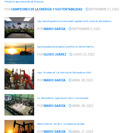
Petroleros apuestan al talento femenino
POR
CAMPEONES DE LA ENERGÍA Y SUSTENTABILIDAD
SEPTIEMBRE 21, 2022
Urge Amexhi garantizar la continuidad regulatoria del sector de hidrocarburos
POR
MARIO GARCÍA
SEPTIEMBRE 9, 2022
Supera producción privada de petróleo los 100 mil barriles
POR
ULISES JUÁREZ
JUNIO 23, 2022
Urge “desatanizar” a la industria de hidrocarburos: ONU
POR
MARIO GARCÍA
ABRIL 28, 2022
Los hidrocarburos seguirán presentes en la economía
POR
MARIO GARCÍA
ABRIL 28, 2022
Admite Amexhi “desfase” en producción privada
POR
MARIO GARCÍA
ABRIL 27, 2022