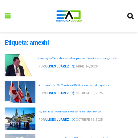
Etiqueta:
amexhi
Certeza y confianza, elementos clave para atraer inversiones en energía: SHCP
POR
ULISES JUÁREZ
ABRIL 14, 2026
Ante revisión del TMEC, reitera AMEXHI petición de certeza jurídica
POR
ULISES JUÁREZ
OCTUBRE 30, 2025
Hay apetito por los contratos mixtos con Pemex, dice la AMEXHI
POR
ULISES JUÁREZ
OCTUBRE 16, 2025