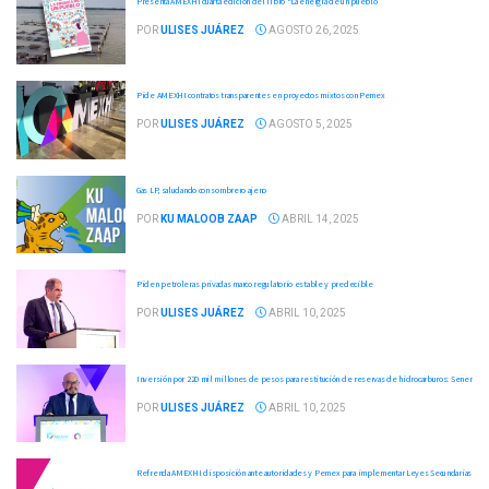
Presenta AMEXHI cuarta edición del libro “La energía de un pueblo”
POR
ULISES JUÁREZ
AGOSTO 26, 2025
Pide AMEXHI contratos transparentes en proyectos mixtos con Pemex
POR
ULISES JUÁREZ
AGOSTO 5, 2025
Gas LP, saludando con sombrero ajeno
POR
KU MALOOB ZAAP
ABRIL 14, 2025
Piden petroleras privadas marco regulatorio estable y predecible
POR
ULISES JUÁREZ
ABRIL 10, 2025
Inversión por 220 mil millones de pesos para restitución de reservas de hidrocarburos: Sener
POR
ULISES JUÁREZ
ABRIL 10, 2025
Refrenda AMEXHI disposición ante autoridades y Pemex para implementar Leyes Secundarias