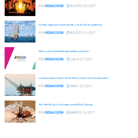
POR
REDACCIÓN
AGOSTO 30, 2017
Privados logran 10 descubrimientos y 58 mil b/d de producción
POR
REDACCIÓN
AGOSTO 21, 2017
Nahle reitera continuidad para contratos petroleros
POR
REDACCIÓN
JULIO 27, 2017
Cerrarán privados 2019 con 50 mil barriles diarios de crudo adicionales
POR
REDACCIÓN
MAYO 23, 2017
Pide AMEXHI que ley de aguas no prohíba el fracking
POR
REDACCIÓN
MARZO 16, 2017