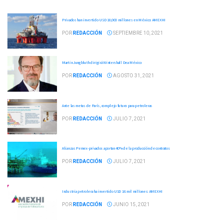
Privados han invertido USD 18,000 millones en México: AMEXHI
POR
REDACCIÓN
SEPTIEMBRE 10, 2021
Martin Jungbluth dirigirá Wintershall Dea México
POR
REDACCIÓN
AGOSTO 31, 2021
Ante las metas de París, complejo futuro para petroleras
POR
REDACCIÓN
JULIO 7, 2021
Alianzas Pemex-privados aportan 40% de la producción de contratos
POR
REDACCIÓN
JULIO 7, 2021
Industria petrolera ha invertido USD 16 mil millones: AMEXHI
POR
REDACCIÓN
JUNIO 15, 2021