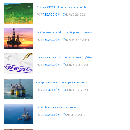
Presentará AMEXHI el libro "La energía de un pueblo"
POR
REDACCIÓN
MAYO 26, 2021
Mantiene AMEXHI meta de producción petrolera para 2024
POR
REDACCIÓN
MARZO 22, 2021
Sener suspende labores, se cancelan eventos energéticos
POR
REDACCIÓN
JUNIO 30, 2020
CNH aprueba a Shell el pozo ultraprofundo MAX-1EXP
POR
REDACCIÓN
JUNIO 17, 2020
Las petroleras sí cumplen con los contratos
POR
REDACCIÓN
ABRIL 7, 2020