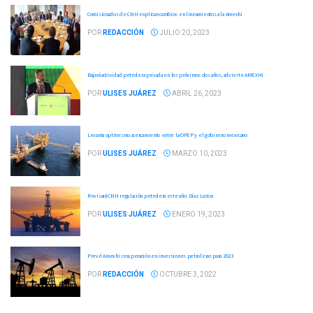
Comisionados de CNH explican cambios en lineamientos a la Amexhi
POR
REDACCIÓN
JULIO 20, 2023
Bajará actividad petrolera privada en los próximos dos años, advierte AMEXHI
POR
ULISES JUÁREZ
ABRIL 26, 2023
Levanta optimismo acercamiento entre la OPEP y el gobierno mexicano
POR
ULISES JUÁREZ
MARZO 10, 2023
Revisará CNH regulación petrolera este año: Díaz Lastra
POR
ULISES JUÁREZ
ENERO 19, 2023
Prevé Amexhi recuperación en inversiones petroleras para 2023
POR
REDACCIÓN
OCTUBRE 3, 2022