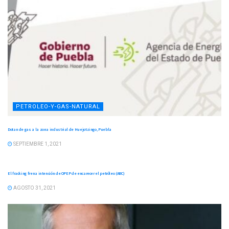
PETROLEO-Y-GAS-NATURAL
Dotan de gas a la zona industrial de Huejotzingo, Puebla
SEPTIEMBRE 1, 2021
PETROLEO-Y-GAS-NATURAL
El fracking frena intención de OPEP de encarecer el petróleo (ABC)
AGOSTO 31, 2021