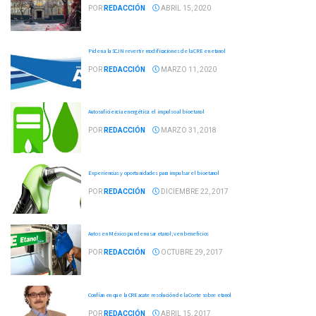
POR
REDACCIÓN
ABRIL 15, 2020
Piden a la SCJN revertir modificaciones de la CRE en etanol
POR
REDACCIÓN
MARZO 11, 2020
Autosuficiencia energética: el impulso al bioetanol
POR
REDACCIÓN
MARZO 31, 2018
Experiencias y oportunidades para impulsar el bioetanol
POR
REDACCIÓN
DICIEMBRE 22, 2017
Autos en México pueden usar etanol; ven beneficios
POR
REDACCIÓN
OCTUBRE 29, 2017
Confían en que la CRE acate resolución de la Corte sobre etanol
POR
REDACCIÓN
ABRIL 15, 2017