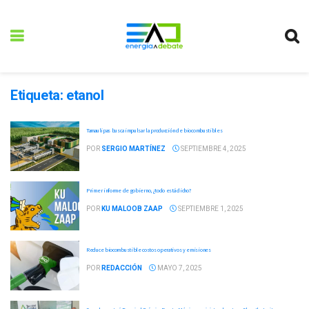
Etiqueta:
etanol
Tamaulipas busca impulsar la producción de biocombustibles
POR
SERGIO MARTÍNEZ
SEPTIEMBRE 4, 2025
Primer informe de gobierno, ¿todo está dicho?
POR
KU MALOOB ZAAP
SEPTIEMBRE 1, 2025
Reduce biocombustible costos operativos y emisiones
POR
REDACCIÓN
MAYO 7, 2025