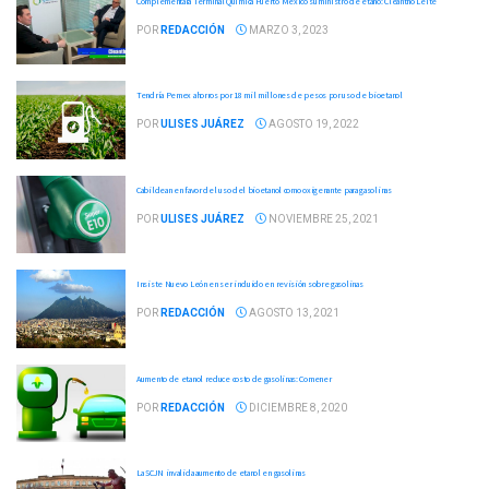
Complementará Terminal Química Puerto México suministro de etano: Cleantho Leite
POR
REDACCIÓN
MARZO 3, 2023
Tendría Pemex ahorros por 18 mil millones de pesos por uso de bioetanol
POR
ULISES JUÁREZ
AGOSTO 19, 2022
Cabildean en favor del uso del bioetanol como oxigenante para gasolinas
POR
ULISES JUÁREZ
NOVIEMBRE 25, 2021
Insiste Nuevo León en ser incluido en revisión sobre gasolinas
POR
REDACCIÓN
AGOSTO 13, 2021
Aumento de etanol reduce costo de gasolinas: Comener
POR
REDACCIÓN
DICIEMBRE 8, 2020
La SCJN invalida aumento de etanol en gasolinas