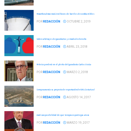
Marathon almacenará 2 millones de barriles de combustibles
POR
REDACCIÓN
OCTUBRE 2, 2019
Sobre arbitrajes de gasoductos y estado de derecho
POR
REDACCIÓN
ABRIL 23, 2018
México perderá en el pleito del gasoducto: Carlos Urzúa
POR
REDACCIÓN
MARZO 2, 2018
Sempra anuncia su proyecto de exportación de GNL Costa Azul
POR
REDACCIÓN
AGOSTO 14, 2017
Analizan posibilidad de que Sempra exporte gas a Asia
POR
REDACCIÓN
MARZO 19, 2017