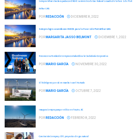
Sempra Infraestructura pacta con ENGIE suministro de Gas Natural Licuado de la Fase 1 de Port
Arthur LNG
POR
REDACCIÓN
DICIEMBRE 8, 2022
Sempra logra acuerdo con INEOS para la Fase 1 de Port Arthur LNG
POR
MARGARITA JASSO BELMONT
DICIEMBRE 1, 2022
Reconocen a Fundación Sempra con Galardón a la Ciudadanía Corporativa
POR
MARIO GARCÍA
NOVIEMBRE 30, 2022
El hidrógeno ya está en marcha: Israel Hurtado
POR
MARIO GARCÍA
OCTUBRE 7, 2022
Inaugura Sempra parque eólico en Tecate, BC
POR
REDACCIÓN
FEBRERO 8, 2022
Construirán Sempra y CFE proyectos de gas natural