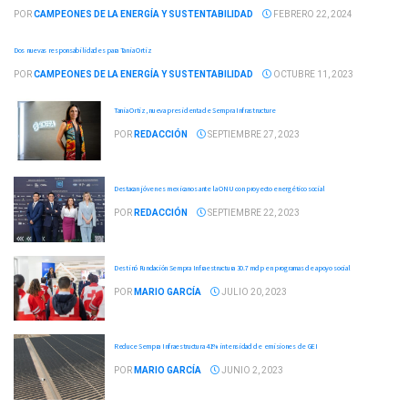
POR
CAMPEONES DE LA ENERGÍA Y SUSTENTABILIDAD
FEBRERO 22, 2024
Dos nuevas responsabilidades para Tania Ortiz
POR
CAMPEONES DE LA ENERGÍA Y SUSTENTABILIDAD
OCTUBRE 11, 2023
Tania Ortiz, nueva presidenta de Sempra Infrastructure
POR
REDACCIÓN
SEPTIEMBRE 27, 2023
Destacan jóvenes mexicanos ante la ONU con proyecto energético social
POR
REDACCIÓN
SEPTIEMBRE 22, 2023
Destinó Fundación Sempra Infraestructura 30.7 mdp en programas de apoyo social
POR
MARIO GARCÍA
JULIO 20, 2023
Reduce Sempra Infraestructura 41% intensidad de emisiones de GEI
POR
MARIO GARCÍA
JUNIO 2, 2023