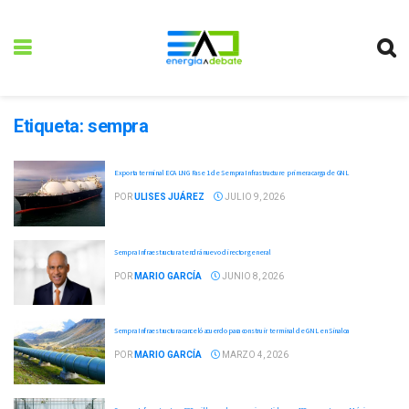
Etiqueta:
sempra
Exporta terminal ECA LNG Fase 1 de Sempra Infrastructure primera carga de GNL
POR
ULISES JUÁREZ
JULIO 9, 2026
Sempra Infraestructura tendrá nuevo director general
POR
MARIO GARCÍA
JUNIO 8, 2026
Sempra Infraestructura canceló acuerdo para construir terminal de GNL en Sinaloa
POR
MARIO GARCÍA
MARZO 4, 2026