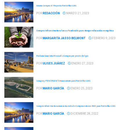
Arranca Sempra el Proyecto Port Arthur LNG
POR
REDACCIÓN
MARZO 21, 2023
Sempra Infraestructura lanza Fundación para otorgar educación energética
POR
MARGARITA JASSO BELMONT
FEBRERO 9, 2023
Reclama Canacintra Mexicali a Sempra por precio del gas
POR
ULISES JUÁREZ
ENERO 27, 2023
Sempra y PKN ORLEN firman contrato para Port Arthur LNG
POR
MARIO GARCÍA
ENERO 25, 2023
Sempra Infraestructura anuncia Acuerdo de Compraventa con RWE para Port Arthur LNG
POR
MARIO GARCÍA
DICIEMBRE 28, 2022