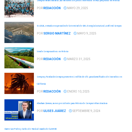
Sempra Infraestructura: 280 millones de pesos invertidos en 400 proyectos en México
POR
REDACCIÓN
MAYO 29, 2025
En 2026, entrada en operación de la terminal de GNL Energía Costa Azul, confirmó Sempra
POR
SERGIO MARTÍNEZ
MAYO 9, 2025
Vende Sempra activos en México
POR
REDACCIÓN
MARZO 31, 2025
Sempra y Fundación Sempra prometen 1 millón de dls para damnificados de incendios en
California
POR
REDACCIÓN
ENERO 10, 2025
Abraham Zamora, nuevo presidente para México de Sempra Infraestructura
POR
ULISES JUÁREZ
SEPTIEMBRE 9, 2024
Dante San Pedro y Carlos de María al mando de la AMDE