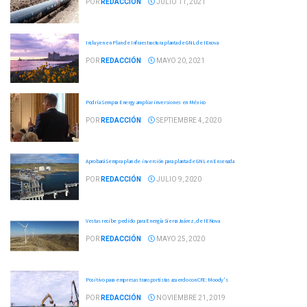
POR
REDACCIÓN
JULIO 11, 2021
Incluyen en Plan de Infraestructura planta de GNL de IEnova
POR
REDACCIÓN
MAYO 20, 2021
Podría Sempra Energy ampliar inversiones en México
POR
REDACCIÓN
SEPTIEMBRE 4, 2020
Aprobará Sempra plan de inversión para planta de GNL en Ensenada
POR
REDACCIÓN
JULIO 9, 2020
Vestas recibe pedido para Energía Sierra Juárez, de IENova
POR
REDACCIÓN
MAYO 25, 2020
Positivo para empresas transportistas acuerdo con CFE: Moody's
POR
REDACCIÓN
NOVIEMBRE 21, 2019