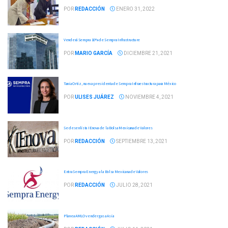
POR
REDACCIÓN
ENERO 31, 2022
Venderá Sempra 10% de Sempra Infrastructure
POR
MARIO GARCÍA
DICIEMBRE 21, 2021
Tania Ortiz, nueva presidenta de Sempra Infraestructura para México
POR
ULISES JUÁREZ
NOVIEMBRE 4, 2021
Se desenlista IEnova de la Bolsa Mexicana de Valores
POR
REDACCIÓN
SEPTIEMBRE 13, 2021
Entra Sempra Energy a la Bolsa Mexicana de Valores
POR
REDACCIÓN
JULIO 28, 2021
Planea AMLO vender gas a Asia