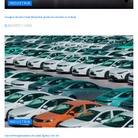
INDUSTRIA
Inaugura Daimler Truck México dos puntos de atención en el Bajío
AGOSTO 7, 2026
INDUSTRIA
Caen 4.4 % exportaciones de autos ligeros a EE. UU.