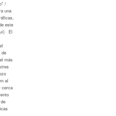
* /
ra una
ráficas,
de este
uí) El
el
r de
el más
stres
ozo
km al
y cerca
iento
 de
icas