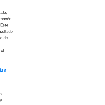
ado,
almacén
 Este
esultado
jo de
 el
ian
o
la