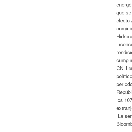
energé
que se 
electo
comici
Hidroca
Licenc
rendic
cumpli
CNH en
polític
period
Repúbli
los 10
extranj
La sem
Bloombe