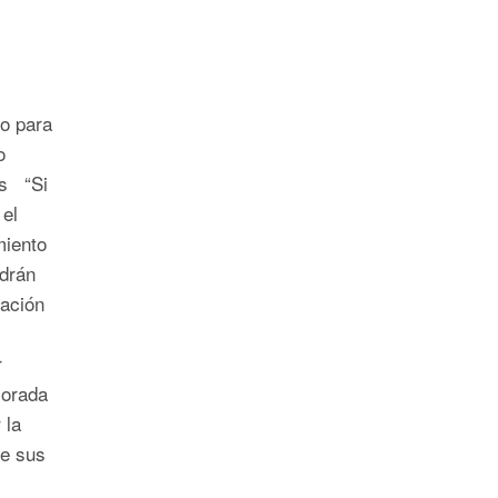
o para
o
os “Si
el
miento
drán
tación
r
jorada
 la
de sus