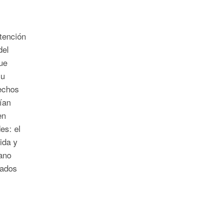
tención
del
ue
su
echos
ían
en
es: el
ida y
ano
tados