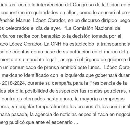
tica, así como la intervención del Congreso de la Unión en 
encuentren irregularidades en ellos, como lo anunció el pre
 Andrés Manuel López Obrador, en un discurso dirigido luego
os celebrados el día de ayer. “La Comisión Nacional de
rburos recibe con beneplácito la decisión tomada por el
iado López Obrador. La CNH ha establecido la transparencia
ión de cuentas como base de su actuación en el marco del p
miento a su mandato legal”, aseguró el órgano de gobierno d
 un comunicado de prensa emitido este lunes. López Obrad
o mexicano identificado con la izquierda que gobernará duran
o 2018-2024, durante su campaña para la Presidencia de la
ca abrió la posibilidad de suspender las rondas petroleras, 
7 contratos otorgados hasta ahora, la mayoría a empresas
eras, y congelar temporalmente los precios de los combusti
ana pasada, la agencia de noticias especializada en negoc
rg publicó que ante el escenario ...