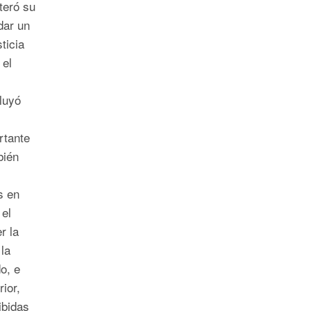
iteró su
dar un
ticia
 el
luyó
rtante
bién
s en
 el
r la
la
o, e
rior,
ibidas