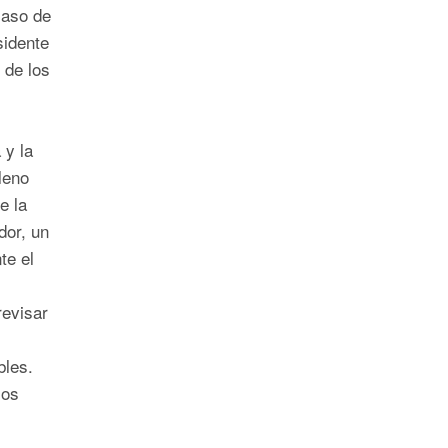
caso de
sidente
 de los
 y la
leno
e la
or, un
te el
revisar
bles.
ios