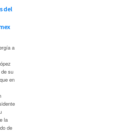
s del
emex
ergía a
López
 de su
nque en
n
sidente
u
e la
odo de