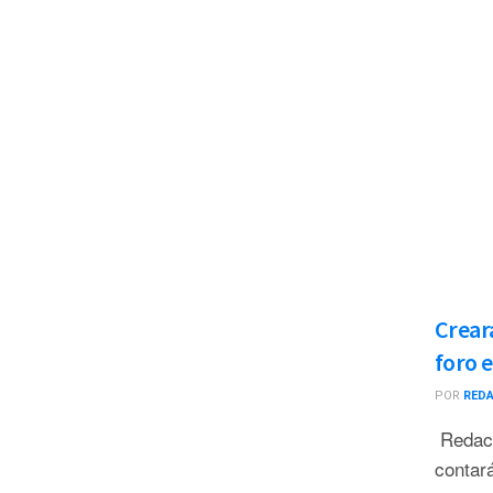
Crear
foro 
POR
RED
Redacc
contar