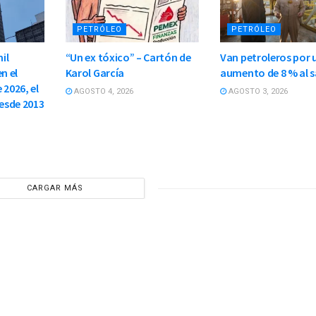
PETRÓLEO
PETRÓLEO
il
“Un ex tóxico” – Cartón de
Van petroleros por 
n el
Karol García
aumento de 8 % al s
 2026, el
AGOSTO 4, 2026
AGOSTO 3, 2026
esde 2013
CARGAR MÁS