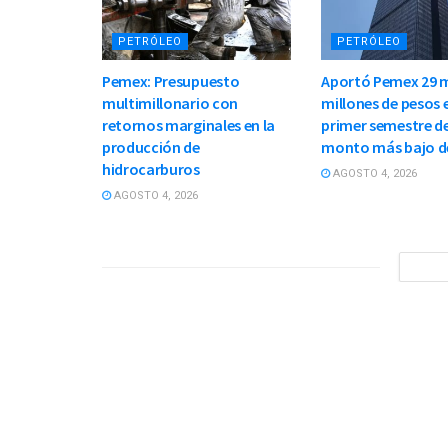
PETRÓLEO
PETRÓLEO
Pemex: Presupuesto
Aportó Pemex 29 m
multimillonario con
millones de pesos e
retornos marginales en la
primer semestre de
producción de
monto más bajo d
hidrocarburos
AGOSTO 4, 2026
AGOSTO 4, 2026