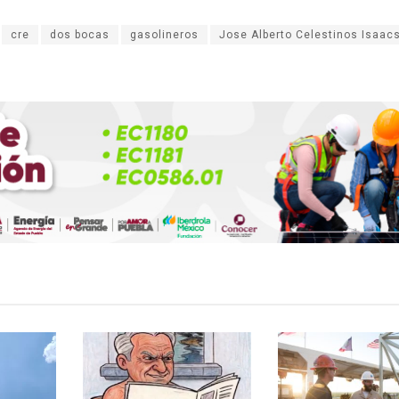
cre
dos bocas
gasolineros
Jose Alberto Celestinos Isaac