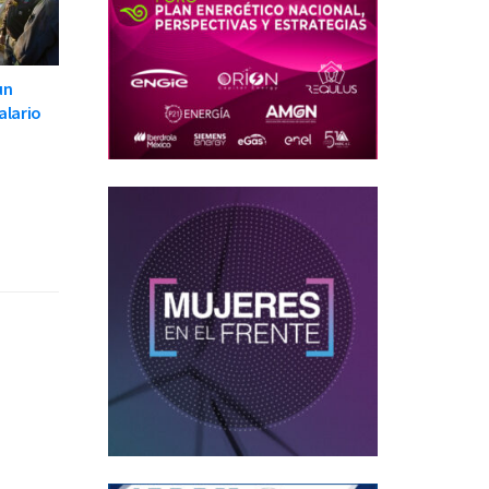
un
alario