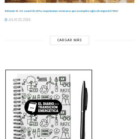
Refrenda EE. UU. arancel de 10 % a importaciones mexicanas que no cumplen reglas de origen del TMEC
JULIO 23, 2026
CARGAR MÁS