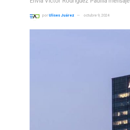
Envía Víctor Rodríguez Padilla mensaj
por
Ulises Juárez
octubre 9, 2024