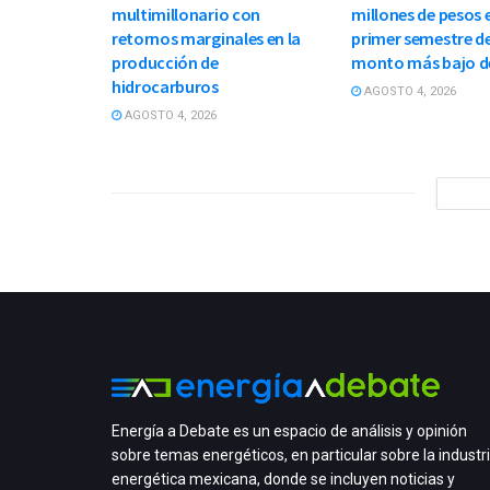
multimillonario con
millones de pesos e
retornos marginales en la
primer semestre de
producción de
monto más bajo d
hidrocarburos
AGOSTO 4, 2026
AGOSTO 4, 2026
Energía a Debate es un espacio de análisis y opinión
sobre temas energéticos, en particular sobre la industr
energética mexicana, donde se incluyen noticias y