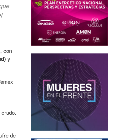
 que
l
a, con
y
sd)
 Pemex
 crudo.
ufre de