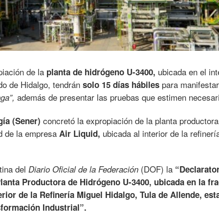
piación de la
ubicada en el int
planta de hidrógeno U-3400,
do de Hidalgo, tendrán
para manifesta
solo 15 días
hábiles
además de presentar las pruebas que estimen necesar
ga”,
concretó la expropiación de la planta productora
gía (Sener)
ad de la empresa
ubicada al interior de la refinerí
Air Liquid,
tina del
(DOF) la
Diario Oficial de la Federación
“Declarator
 Planta Productora de Hidrógeno U-3400, ubicada en la fr
erior de la Refinería Miguel Hidalgo, Tula de Allende, es
formación Industrial”.