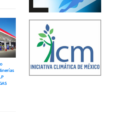
to
linerías
LP
GAS