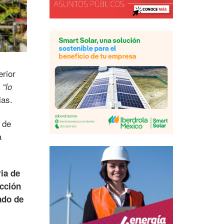
erior
r
“lo
ias.
 de
a
ia de
acción
tado de