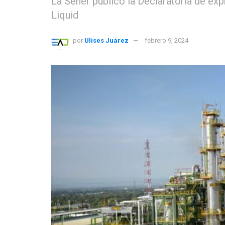
La Sener publicó la Declaratoria de exp
Liquid
por
Ulises Juárez
febrero 9, 2024