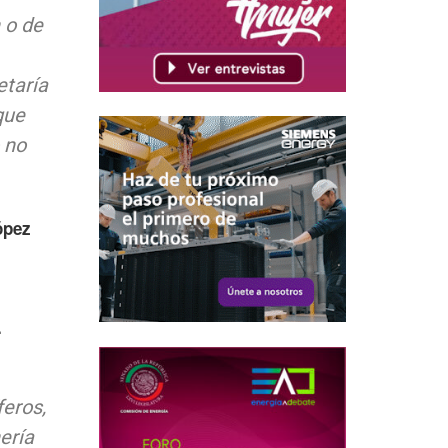
 o de
etaría
que
 no
ópez
.
feros,
ería