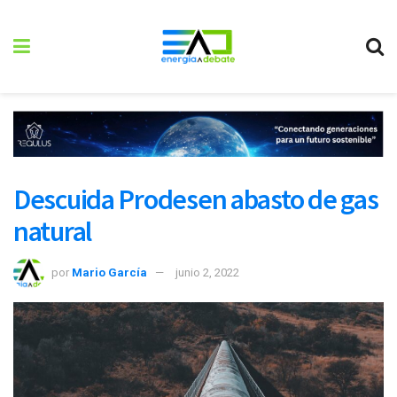
Descuida Prodesen abasto de gas
natural
por
Mario García
junio 2, 2022