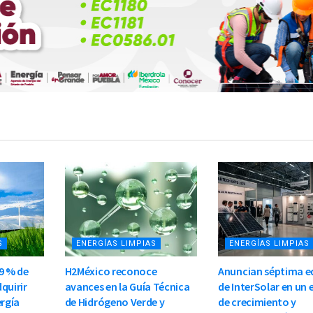
S
ENERGÍAS LIMPIAS
ENERGÍAS LIMPIAS
9 % de
H2México reconoce
Anuncian séptima e
quirir
avances en la Guía Técnica
de InterSolar en un
ergía
de Hidrógeno Verde y
de crecimiento y