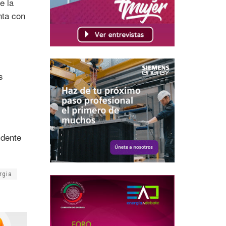
e la
nta con
s
idente
rgia