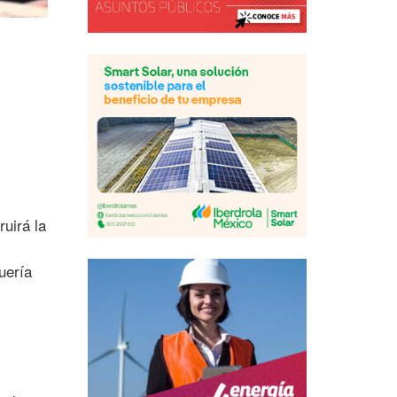
uirá la
quería