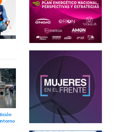
dición
 entorno