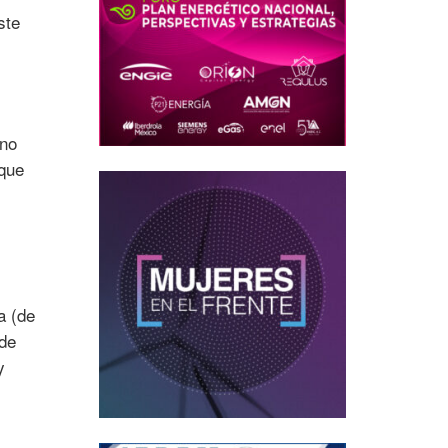
ste
ano
 que
a (de
 de
y