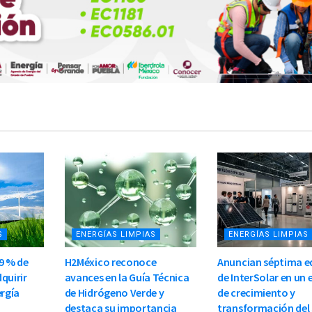
S
ENERGÍAS LIMPIAS
ENERGÍAS LIMPIAS
9 % de
H2México reconoce
Anuncian séptima e
quirir
avances en la Guía Técnica
de InterSolar en un
ergía
de Hidrógeno Verde y
de crecimiento y
destaca su importancia
transformación del