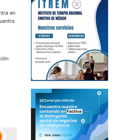
ntra en
cuentra
ción