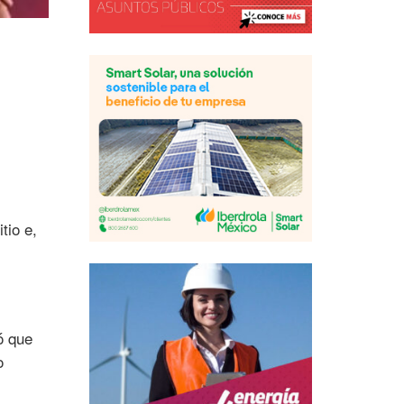
tio e,
ó que
o