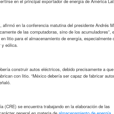
rtirse en el principal exportador de energía de América Lat
eo”, afirmó en la conferencia matutina del presidente Andrés 
icamente de las computadoras, sino de los acumuladores”, 
e en litio para el almacenamiento de energía, especialmente 
 y eólica.
ría construir autos eléctricos, debido precisamente a que
brican con litio. “México debería ser capaz de fabricar auto
eñaló.
a (CRE) se encuentra trabajando en la elaboración de las
carácter general en materia de
almacenamiento de energía
,