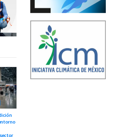
dición
 entorno
 sector