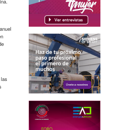
ina.
Manuel
en
de
 las
s