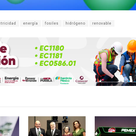
ctricidad
energía
fosiles
hidrógeno
renovable