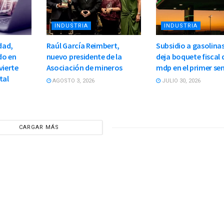
INDUSTRIA
INDUSTRIA
dad,
Raúl García Reimbert,
Subsidio a gasolinas
do en
nuevo presidente de la
deja boquete fiscal 
vierte
Asociación de mineros
mdp en el primer se
tal
AGOSTO 3, 2026
JULIO 30, 2026
CARGAR MÁS