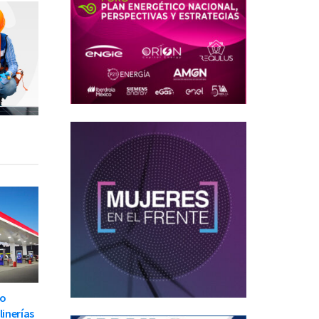
to
linerías