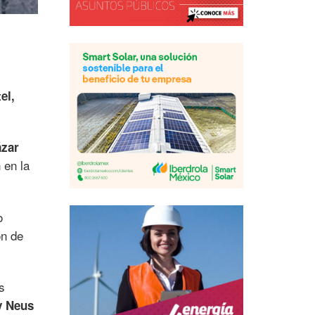
el,
ázar
 en la
o
ón de
s
y Neus