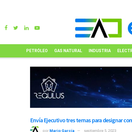
PETRÓLEO
GAS NATURAL
INDUSTRIA
ELECTR
Envía Ejecutivo tres ternas para designar c
por
Mario García
septiembre 5, 2023