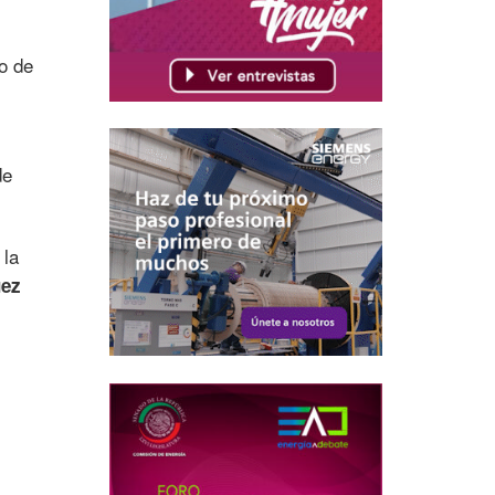
o de
de
 la
uez