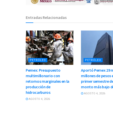
Entradas Relacionadas
PETRÓLEO
PETRÓLEO
Pemex: Presupuesto
Aportó Pemex 29 m
multimillonario con
millones de pesos e
retornos marginales en la
primer semestre de
producción de
monto más bajo d
hidrocarburos
AGOSTO 4, 2026
AGOSTO 4, 2026