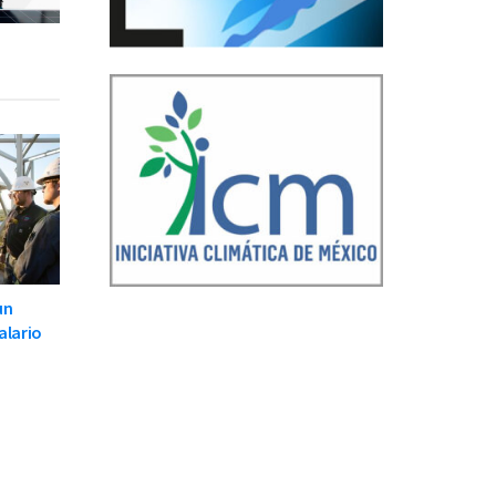
un
alario