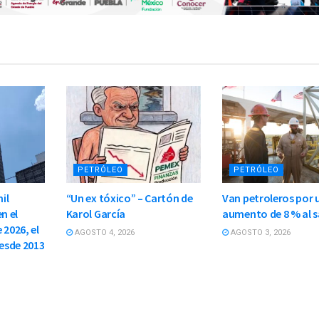
PETRÓLEO
PETRÓLEO
il
“Un ex tóxico” – Cartón de
Van petroleros por 
n el
Karol García
aumento de 8 % al s
 2026, el
AGOSTO 4, 2026
AGOSTO 3, 2026
esde 2013