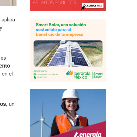
 aplica
y
ces
iento
 en el
l
, un
sos