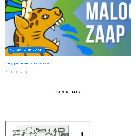
KU MALOOB ZAAP
¿Y CFE ya pensó cuando se quede sin PIEs?
JULIO 6, 2026
CARGAR MÁS