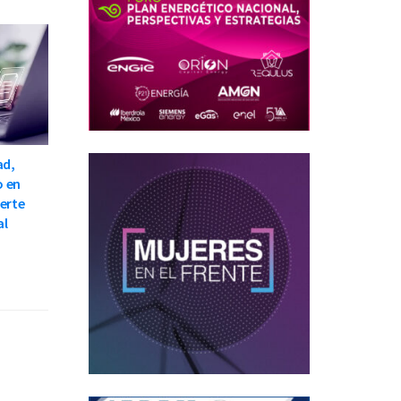
ad,
o en
ierte
al