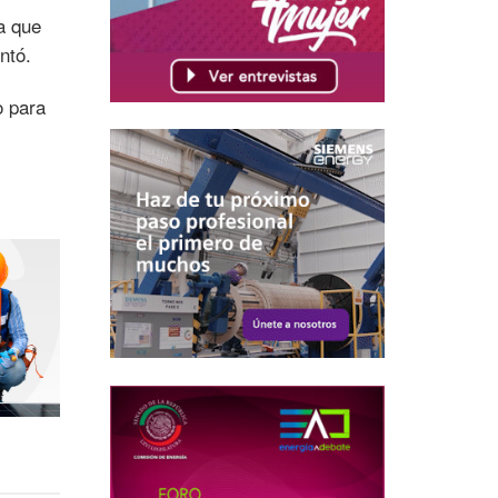
a que
ntó.
o para