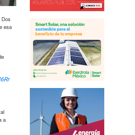
a Dos
de esa
de
86Rr
al
a a