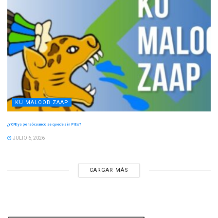
KU MALOOB ZAAP
¿Y CFE ya pensó cuando se quede sin PIEs?
JULIO 6, 2026
CARGAR MÁS