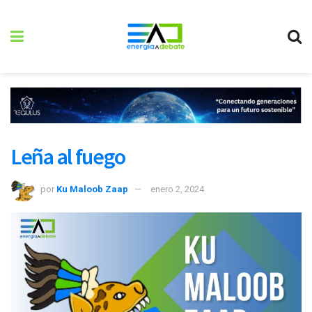
Leña al fuego
por
Ku Maloob Zaap
enero 2, 2024