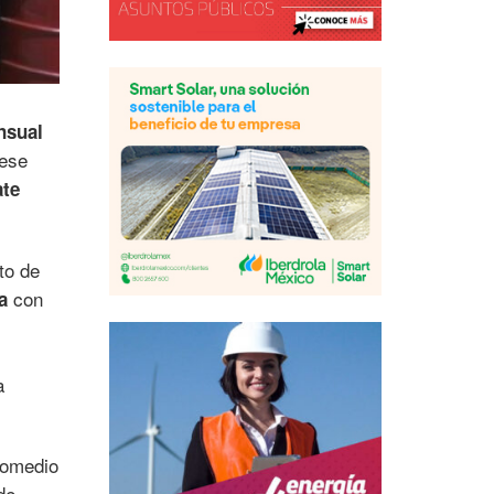
nsual
 ese
ate
to de
con
a
a
romedio
de