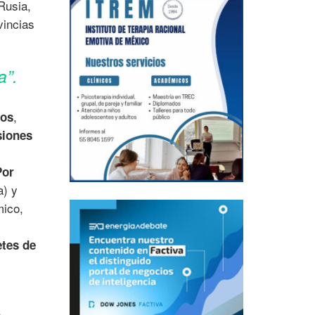
Rusia,
vincias
a”.
,
tos
siones
Por
a) y
mico,
etes de
s