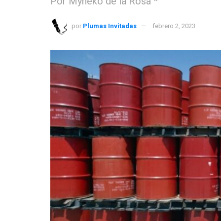
Por Myneko de la Rosa *
por
Plumas Invitadas
febrero 2, 2023