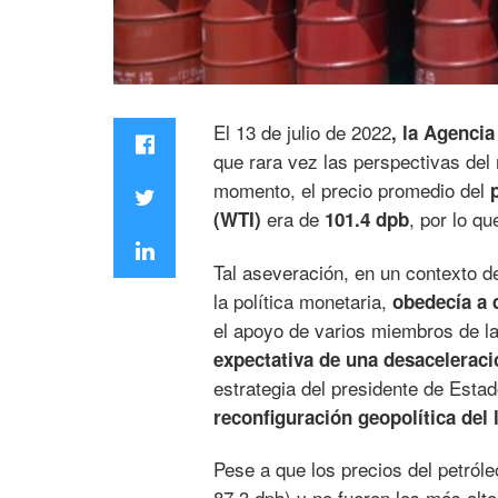
El 13 de julio de 2022
, la Agencia
que rara vez las perspectivas del
momento, el precio promedio del
era de
, por lo qu
(WTI)
101.4 dpb
Tal aseveración, en un contexto d
la política monetaria,
obedecía a 
el apoyo de varios miembros de la
expectativa de una desaceleraci
estrategia del presidente de Estad
reconfiguración geopolítica del
Pese a que los precios del petról
87.3 dpb) y no fueron los más alt