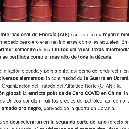
escribía en su
 Internacional de Energía (AIE)
reporte me
 mercado petrolero eran tan inciertas como las actuales. En
de los
primer semestre
futuros del West Texas Intermedi
e
.
se perfilaba como el más alto de toda la década
e inflación elevada y persistente, así como del endurecimien
: la continuidad de
diversos elementos
la Guerra en Ucrani
 Organización del Tratado del Atlántico Norte (OTAN); la
; la
; la
ón global
estricta política de Cero COVID en China
os Unidos por disminuir los precios del petróleo, así como l
, derivado de la guerra en Ucrania.
 llamado oro negro
eo se
(precio p
desaceleraron en la segunda parte del año
os de la década, sí
después 
se ubicaron en el puesto dos,