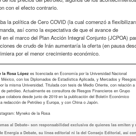
 con el efecto contrario.
a la política de Cero COVID (la cual comenzó a flexibilizar
demanda, así como la expectativa de que el avance de
 en el marco del Plan Acción Integral Conjunto (JCPOA) pa
taciones de crudo de Irán aumentaría la oferta (en pausa des
rimiera por el menor crecimiento económico.
 la Rosa López
es licenciada en Economía por la Universidad Nacional
México, con los Diplomados de Estadística Aplicada, y Mercados y Riesgo
or la misma Universidad. Titulada con tesis de Medio Oriente, con relación a
n de petróleo. Actualmente es consultora de Riesgos Financieros en Grupo
que colabora desde junio de 2019 en la publicación del Boletín Económico
la redacción de Petróleo y Europa, y con China o Japón.
nstagram: Myneko de la Rosa
lumas al Debate» son responsabilidad exclusiva de quienes las emiten y
 Energía a Debate, su línea editorial ni la del Consejo Editorial, así c