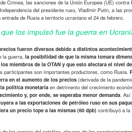
a de Crimea, las sanciones de la Unión Europea (UE) contra 
Independencia del presidente ruso, Vladimir Putin, a las pro
entrada de Rusia a territorio ucraniano el 24 de febrero.
r que los impulsó fue la guerra en Ucrani
 precios fueron diversos debido a distintos acontecimien
e la guerra,
la posibilidad de que la misma tomara dimen
 los miembros de la OTAN y que esto afectara el nivel de
os participantes son importantes productores, como Rusia.
(derivada de la pandemi
uerra en el aumento de los precios
en detrimento del crecimiento econó
la política monetaria
. Así
crecimiento y, por ende, se esperaba menor demanda
luyera a las exportaciones de petróleo ruso en sus paqu
contribuyó a la
era un precio tope a las mismas (60 dpb)
 de los precios del petróleo, algunos de los acontecimiento