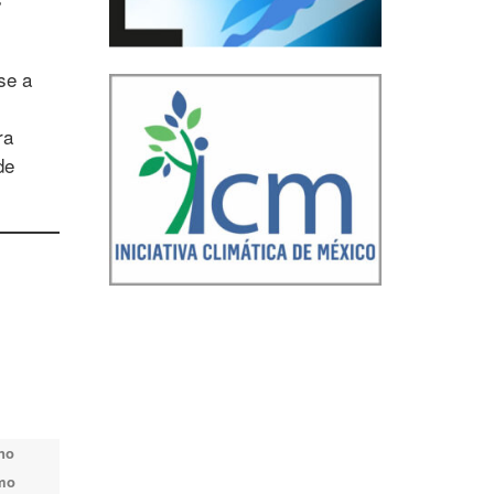
se a
ra
de
s
 no
omo