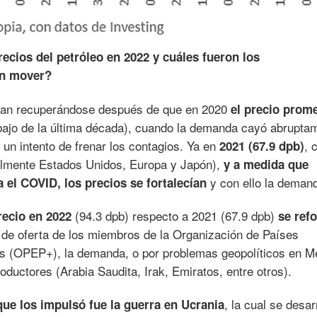
ecios del petróleo en 2022 y cuáles fueron los
on mover?
aban recuperándose después de que en 2020
el precio prom
ajo de la última década), cuando la demanda cayó abrupta
 un intento de frenar los contagios. Ya en
, 
2021 (67.9 dpb)
lmente Estados Unidos, Europa y Japón),
y a medida que
y con ello la deman
 el COVID, los precios se fortalecían
(94.3 dpb) respecto a 2021 (67.9 dpb)
recio en 2022
se ref
 de oferta de los miembros de la Organización de Países
os (OPEP+), la demanda, o por problemas geopolíticos en M
ductores (Arabia Saudita, Irak, Emiratos, entre otros).
, la cual se desar
r que los impulsó fue la guerra en Ucrania