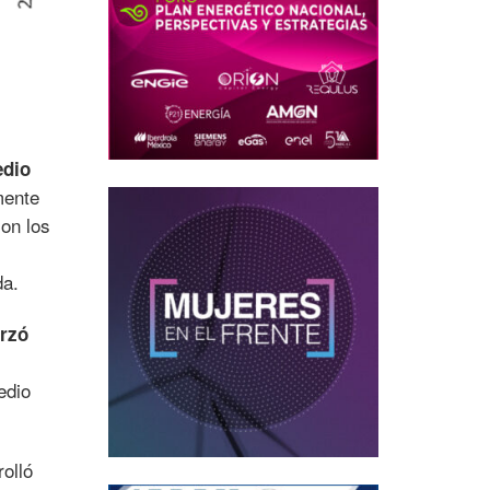
edio
mente
con los
da.
orzó
edio
rolló